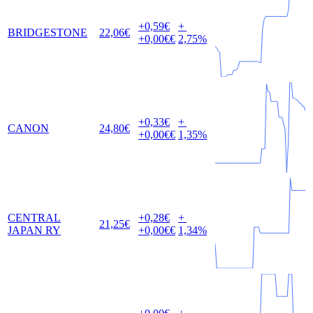
+0,59
€
+
BRIDGESTONE
22,06
€
+0,00
€€
2,75
%
+0,33
€
+
CANON
24,80
€
+0,00
€€
1,35
%
CENTRAL
+0,28
€
+
21,25
€
JAPAN RY
+0,00
€€
1,34
%