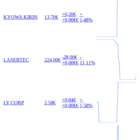
+0,20
€
+
KYOWA KIRIN
13,70
€
+0,00
€€
1,48
%
-28,00
€
-
LASERTEC
224,00
€
+0,00
€€
11,11
%
+0,04
€
+
LY CORP
2,58
€
+0,00
€€
1,58
%