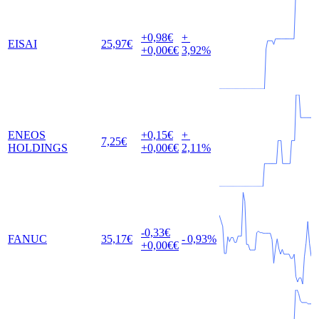
+0,98
€
+
EISAI
25,97
€
+0,00
€€
3,92
%
ENEOS
+0,15
€
+
7,25
€
HOLDINGS
+0,00
€€
2,11
%
-0,33
€
FANUC
35,17
€
-
0,93
%
+0,00
€€