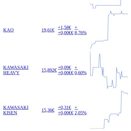
+1,58
€
+
KAO
19,61
€
+0,00
€€
8,76
%
KAWASAKI
+0,09
€
+
15,892
€
HEAVY
+0,00
€€
0,60
%
KAWASAKI
+0,31
€
+
15,36
€
KISEN
+0,00
€€
2,05
%