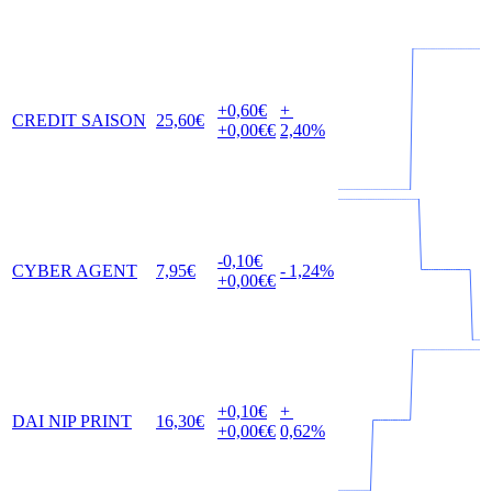
+0,60
€
+
CREDIT SAISON
25,60
€
+0,00
€€
2,40
%
-0,10
€
CYBER AGENT
7,95
€
-
1,24
%
+0,00
€€
+0,10
€
+
DAI NIP PRINT
16,30
€
+0,00
€€
0,62
%