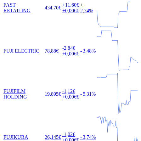
FAST
+11,60
€
+
434,70
€
RETAILING
+0,00
€€
2,74
%
-2,84
€
FUJI ELECTRIC
78,88
€
-
3,48
%
+0,00
€€
FUJIFILM
-1,12
€
19,895
€
-
5,31
%
HOLDING
+0,00
€€
-1,02
€
FUJIKURA
26,145
€
-
3,74
%
+0,00
€€