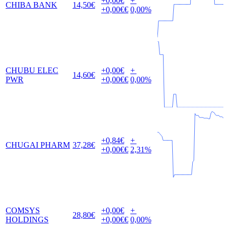
+0,00
€
+
CHIBA BANK
14,50
€
+0,00
€€
0,00
%
CHUBU ELEC
+0,00
€
+
14,60
€
PWR
+0,00
€€
0,00
%
+0,84
€
+
CHUGAI PHARM
37,28
€
+0,00
€€
2,31
%
COMSYS
+0,00
€
+
28,80
€
HOLDINGS
+0,00
€€
0,00
%