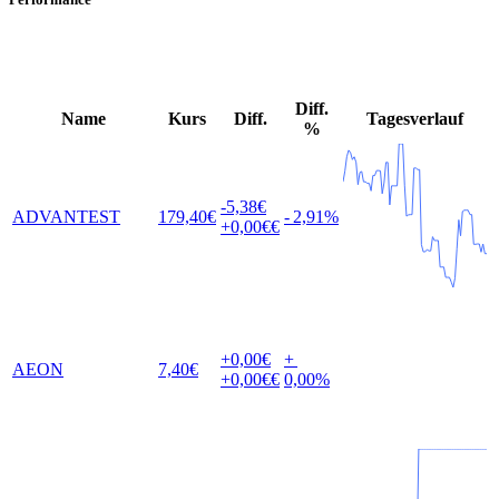
Diff.
Name
Kurs
Diff.
Tagesverlauf
%
-5,38
€
ADVANTEST
179,40
€
-
2,91
%
+0,00
€€
+0,00
€
+
AEON
7,40
€
+0,00
€€
0,00
%