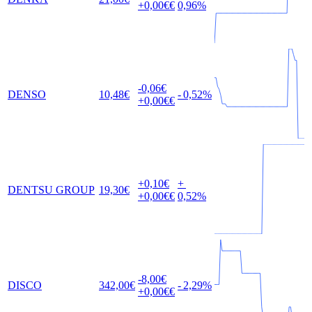
+0,00
€€
0,96
%
-0,06
€
DENSO
10,48
€
-
0,52
%
+0,00
€€
+0,10
€
+
DENTSU GROUP
19,30
€
+0,00
€€
0,52
%
-8,00
€
DISCO
342,00
€
-
2,29
%
+0,00
€€