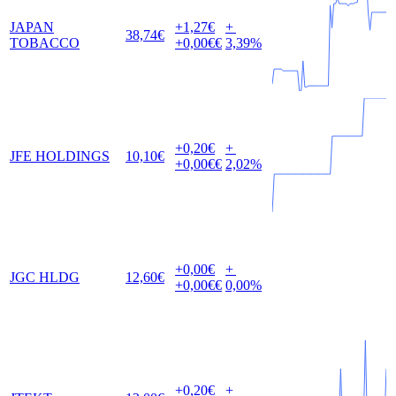
JAPAN
+1,27
€
+
38,74
€
TOBACCO
+0,00
€€
3,39
%
+0,20
€
+
JFE HOLDINGS
10,10
€
+0,00
€€
2,02
%
+0,00
€
+
JGC HLDG
12,60
€
+0,00
€€
0,00
%
+0,20
€
+