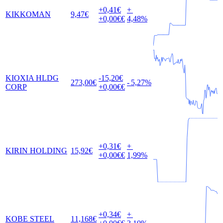
+0,41
€
+
KIKKOMAN
9,47
€
+0,00
€€
4,48
%
KIOXIA HLDG
-15,20
€
273,00
€
-
5,27
%
CORP
+0,00
€€
+0,31
€
+
KIRIN HOLDING
15,92
€
+0,00
€€
1,99
%
+0,34
€
+
KOBE STEEL
11,168
€