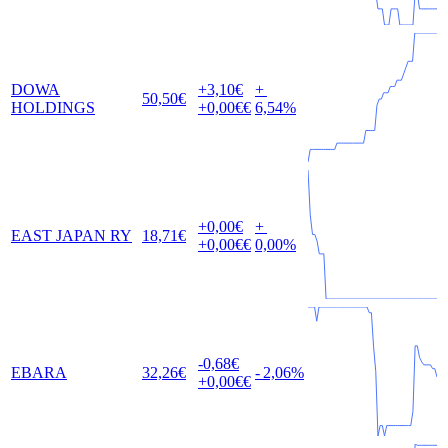
DOWA
+3,10
€
+
50,50
€
HOLDINGS
+0,00
€€
6,54
%
+0,00
€
+
EAST JAPAN RY
18,71
€
+0,00
€€
0,00
%
-0,68
€
EBARA
32,26
€
-
2,06
%
+0,00
€€