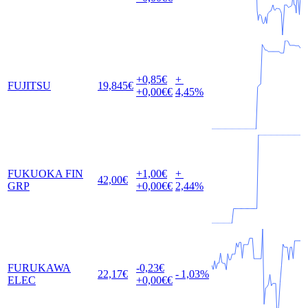
+0,85
€
+
FUJITSU
19,845
€
+0,00
€€
4,45
%
FUKUOKA FIN
+1,00
€
+
42,00
€
GRP
+0,00
€€
2,44
%
FURUKAWA
-0,23
€
22,17
€
-
1,03
%
ELEC
+0,00
€€