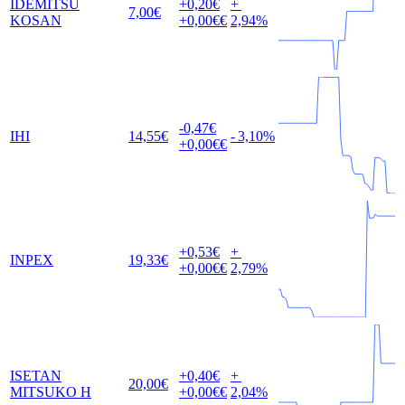
IDEMITSU
+0,20
€
+
7,00
€
KOSAN
+0,00
€€
2,94
%
-0,47
€
IHI
14,55
€
-
3,10
%
+0,00
€€
+0,53
€
+
INPEX
19,33
€
+0,00
€€
2,79
%
ISETAN
+0,40
€
+
20,00
€
MITSUKO H
+0,00
€€
2,04
%