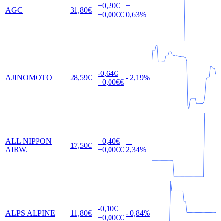
+0,20
€
+
AGC
31,80
€
+0,00
€€
0,63
%
-0,64
€
AJINOMOTO
28,59
€
-
2,19
%
+0,00
€€
ALL NIPPON
+0,40
€
+
17,50
€
AIRW.
+0,00
€€
2,34
%
-0,10
€
ALPS ALPINE
11,80
€
-
0,84
%
+0,00
€€