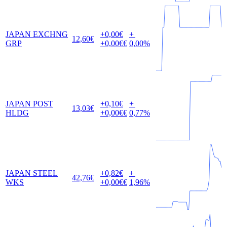
JAPAN EXCHNG
+0,00
€
+
12,60
€
GRP
+0,00
€€
0,00
%
JAPAN POST
+0,10
€
+
13,03
€
HLDG
+0,00
€€
0,77
%
JAPAN STEEL
+0,82
€
+
42,76
€
WKS
+0,00
€€
1,96
%