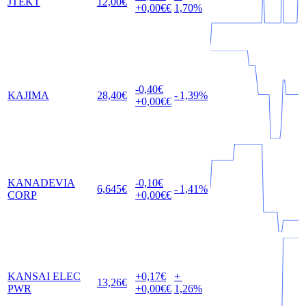
JTEKT
12,00
€
+0,00
€€
1,70
%
-0,40
€
KAJIMA
28,40
€
-
1,39
%
+0,00
€€
KANADEVIA
-0,10
€
6,645
€
-
1,41
%
CORP
+0,00
€€
KANSAI ELEC
+0,17
€
+
13,26
€
PWR
+0,00
€€
1,26
%