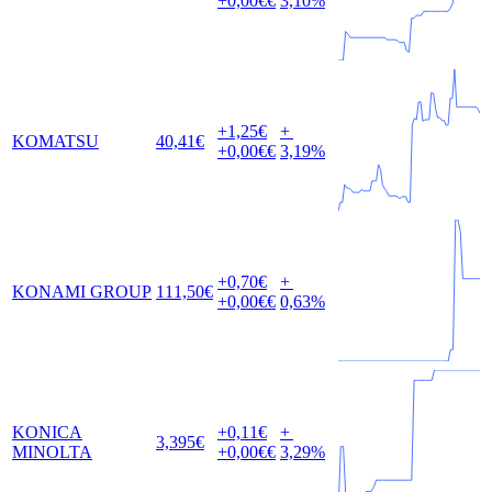
+0,00
€€
3,10
%
+1,25
€
+
KOMATSU
40,41
€
+0,00
€€
3,19
%
+0,70
€
+
KONAMI GROUP
111,50
€
+0,00
€€
0,63
%
KONICA
+0,11
€
+
3,395
€
MINOLTA
+0,00
€€
3,29
%