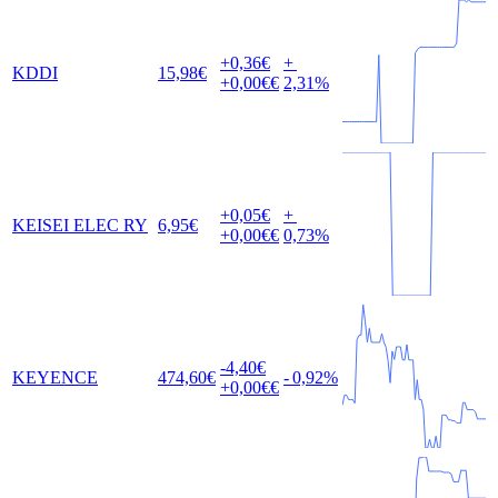
+0,36
€
+
KDDI
15,98
€
+0,00
€€
2,31
%
+0,05
€
+
KEISEI ELEC RY
6,95
€
+0,00
€€
0,73
%
-4,40
€
KEYENCE
474,60
€
-
0,92
%
+0,00
€€