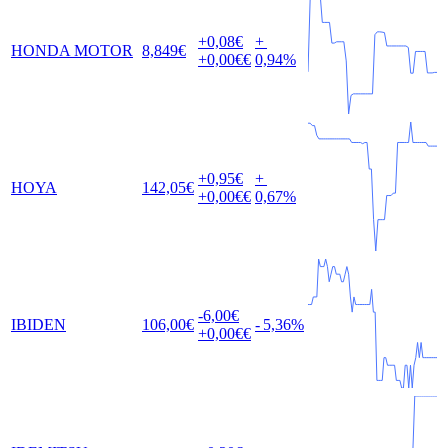
+0,08
€
+
HONDA MOTOR
8,849
€
+0,00
€€
0,94
%
+0,95
€
+
HOYA
142,05
€
+0,00
€€
0,67
%
-6,00
€
IBIDEN
106,00
€
-
5,36
%
+0,00
€€