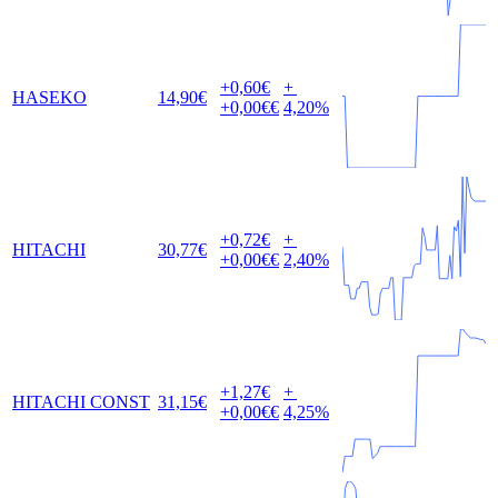
+0,60
€
+
HASEKO
14,90
€
+0,00
€€
4,20
%
+0,72
€
+
HITACHI
30,77
€
+0,00
€€
2,40
%
+1,27
€
+
HITACHI CONST
31,15
€
+0,00
€€
4,25
%