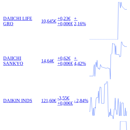
DAIICHI LIFE
+0,23
€
+
10,645
€
GRO
+0,00
€€
2,16
%
DAIICHI
+0,62
€
+
14,64
€
SANKYO
+0,00
€€
4,42
%
-3,55
€
DAIKIN INDS
121,60
€
-
2,84
%
+0,00
€€