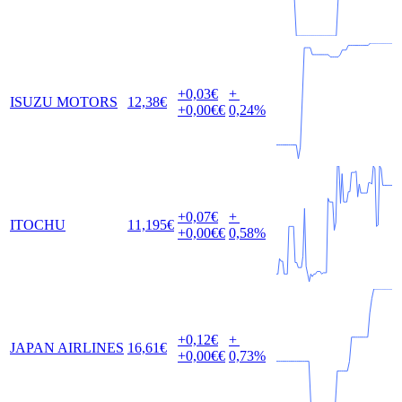
+0,03
€
+
ISUZU MOTORS
12,38
€
+0,00
€€
0,24
%
+0,07
€
+
ITOCHU
11,195
€
+0,00
€€
0,58
%
+0,12
€
+
JAPAN AIRLINES
16,61
€
+0,00
€€
0,73
%