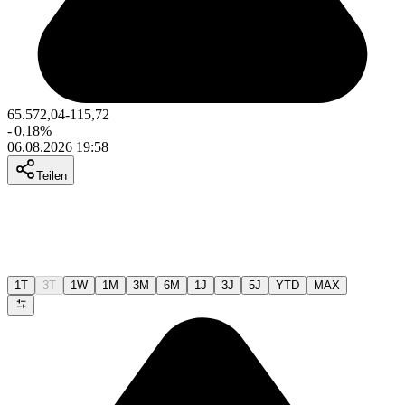
65.572,04
-115,72
-
0,18
%
06.08.2026 19:58
Teilen
1T
3T
1W
1M
3M
6M
1J
3J
5J
YTD
MAX