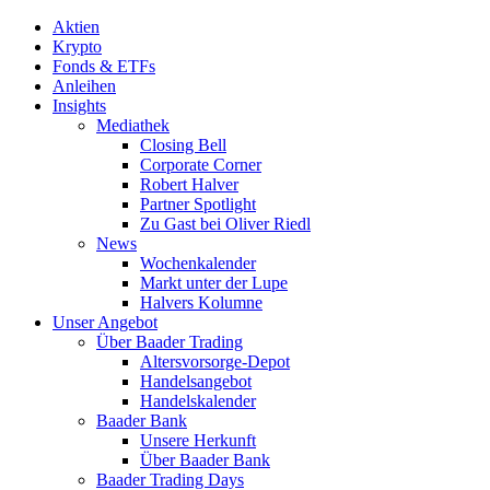
Aktien
Krypto
Fonds & ETFs
Anleihen
Insights
Mediathek
Closing Bell
Corporate Corner
Robert Halver
Partner Spotlight
Zu Gast bei Oliver Riedl
News
Wochenkalender
Markt unter der Lupe
Halvers Kolumne
Unser Angebot
Über Baader Trading
Altersvorsorge-Depot
Handelsangebot
Handelskalender
Baader Bank
Unsere Herkunft
Über Baader Bank
Baader Trading Days