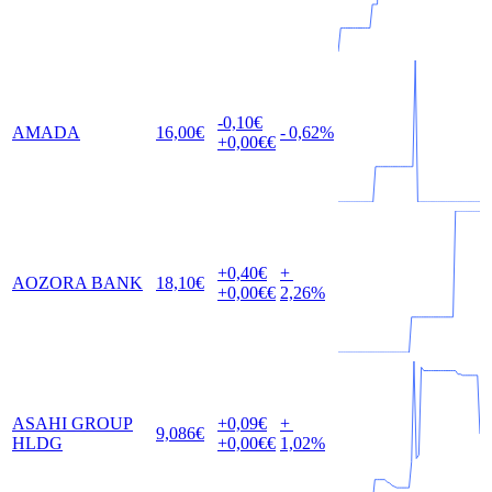
-0,10
€
AMADA
16,00
€
-
0,62
%
+0,00
€€
+0,40
€
+
AOZORA BANK
18,10
€
+0,00
€€
2,26
%
ASAHI GROUP
+0,09
€
+
9,086
€
HLDG
+0,00
€€
1,02
%