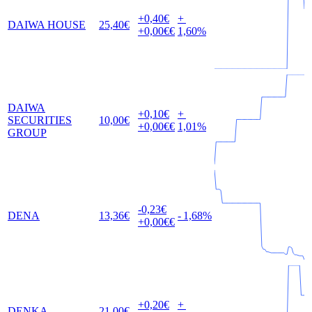
+0,40
€
+
DAIWA HOUSE
25,40
€
+0,00
€€
1,60
%
DAIWA
+0,10
€
+
SECURITIES
10,00
€
+0,00
€€
1,01
%
GROUP
-0,23
€
DENA
13,36
€
-
1,68
%
+0,00
€€
+0,20
€
+
DENKA
21,00
€