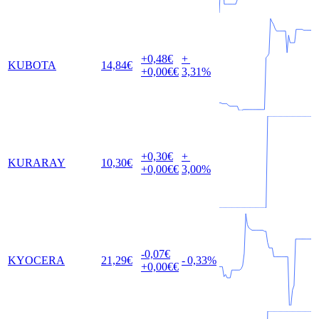
+0,48
€
+
KUBOTA
14,84
€
+0,00
€€
3,31
%
+0,30
€
+
KURARAY
10,30
€
+0,00
€€
3,00
%
-0,07
€
KYOCERA
21,29
€
-
0,33
%
+0,00
€€