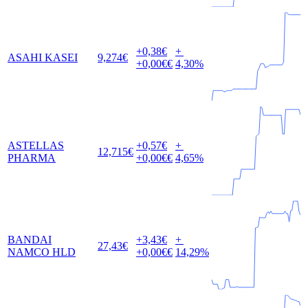
+0,38
€
+
ASAHI KASEI
9,274
€
+0,00
€€
4,30
%
ASTELLAS
+0,57
€
+
12,715
€
PHARMA
+0,00
€€
4,65
%
BANDAI
+3,43
€
+
27,43
€
NAMCO HLD
+0,00
€€
14,29
%