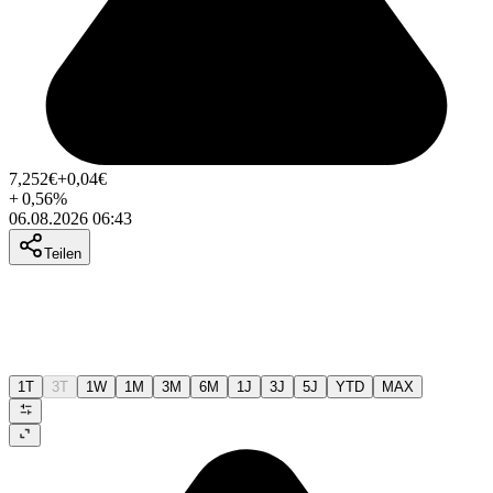
7,252
€
+0,04
€
+
0,56
%
06.08.2026 06:43
Teilen
1T
3T
1W
1M
3M
6M
1J
3J
5J
YTD
MAX