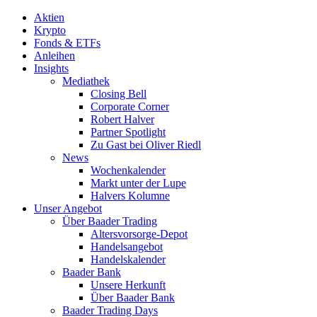
Aktien
Krypto
Fonds & ETFs
Anleihen
Insights
Mediathek
Closing Bell
Corporate Corner
Robert Halver
Partner Spotlight
Zu Gast bei Oliver Riedl
News
Wochenkalender
Markt unter der Lupe
Halvers Kolumne
Unser Angebot
Über Baader Trading
Altersvorsorge-Depot
Handelsangebot
Handelskalender
Baader Bank
Unsere Herkunft
Über Baader Bank
Baader Trading Days