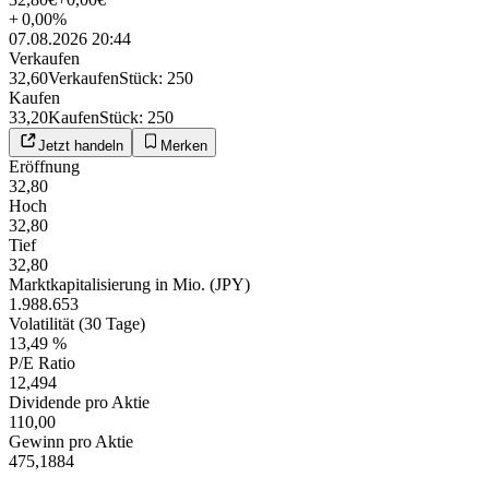
+
0,00
%
07.08.2026 20:44
Verkaufen
32,60
Verkaufen
Stück
:
250
Kaufen
33,20
Kaufen
Stück
:
250
Jetzt handeln
Merken
Eröffnung
32,80
Hoch
32,80
Tief
32,80
Marktkapitalisierung in Mio. (JPY)
1.988.653
Volatilität (30 Tage)
13,49 %
P/E Ratio
12,494
Dividende pro Aktie
110,00
Gewinn pro Aktie
475,1884