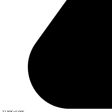
32,80
€
+0,00
€