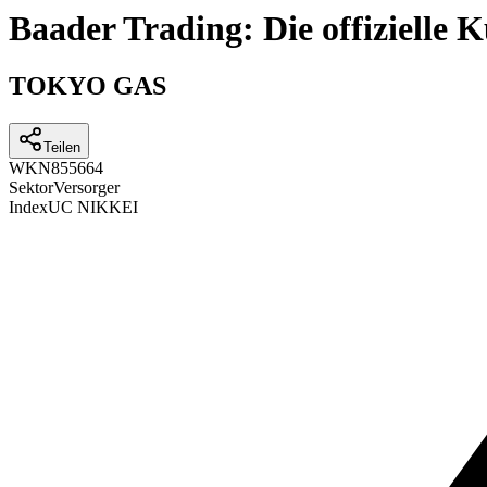
Baader Trading: Die offizielle
TOKYO GAS
Teilen
WKN
855664
Sektor
Versorger
Index
UC NIKKEI