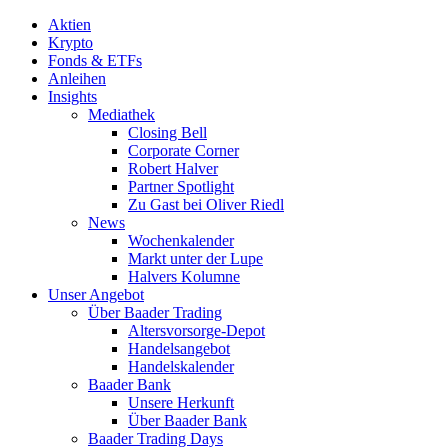
Aktien
Krypto
Fonds & ETFs
Anleihen
Insights
Mediathek
Closing Bell
Corporate Corner
Robert Halver
Partner Spotlight
Zu Gast bei Oliver Riedl
News
Wochenkalender
Markt unter der Lupe
Halvers Kolumne
Unser Angebot
Über Baader Trading
Altersvorsorge-Depot
Handelsangebot
Handelskalender
Baader Bank
Unsere Herkunft
Über Baader Bank
Baader Trading Days