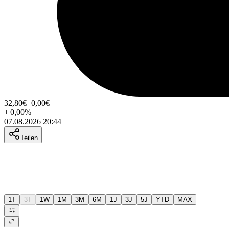
32,80
€
+0,00
€
+
0,00
%
07.08.2026 20:44
Teilen
1T
3T
1W
1M
3M
6M
1J
3J
5J
YTD
MAX