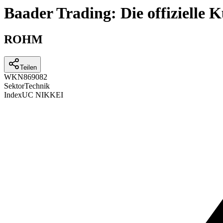
Baader Trading: Die offizielle
ROHM
Teilen
WKN
869082
Sektor
Technik
Index
UC NIKKEI