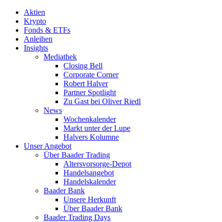
Aktien
Krypto
Fonds & ETFs
Anleihen
Insights
Mediathek
Closing Bell
Corporate Corner
Robert Halver
Partner Spotlight
Zu Gast bei Oliver Riedl
News
Wochenkalender
Markt unter der Lupe
Halvers Kolumne
Unser Angebot
Über Baader Trading
Altersvorsorge-Depot
Handelsangebot
Handelskalender
Baader Bank
Unsere Herkunft
Über Baader Bank
Baader Trading Days