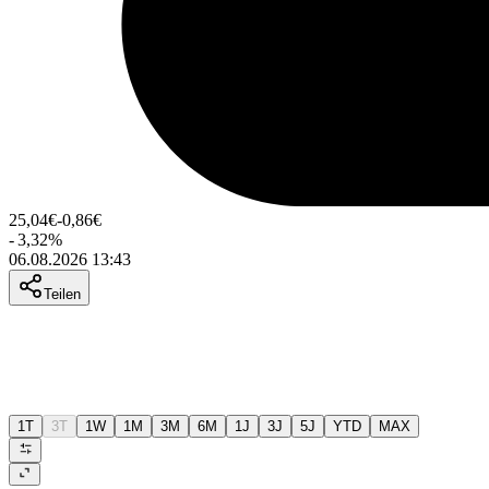
25,04
€
-0,86
€
-
3,32
%
06.08.2026 13:43
Teilen
1T
3T
1W
1M
3M
6M
1J
3J
5J
YTD
MAX