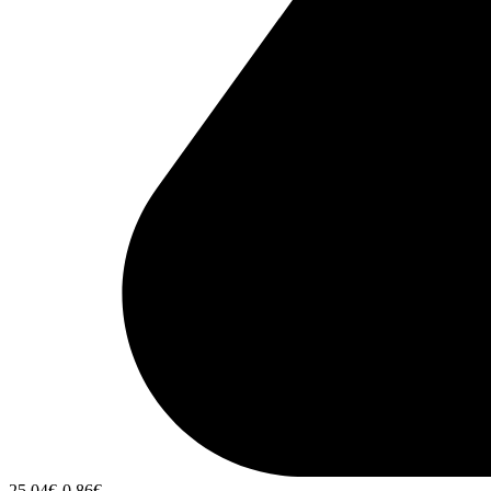
25,04
€
-0,86
€