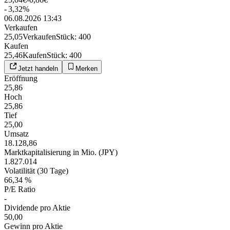
-
3,32
%
06.08.2026 13:43
Verkaufen
25,05
Verkaufen
Stück
:
400
Kaufen
25,46
Kaufen
Stück
:
400
Jetzt handeln
Merken
Eröffnung
25,86
Hoch
25,86
Tief
25,00
Umsatz
18.128,86
Marktkapitalisierung in Mio. (JPY)
1.827.014
Volatilität (30 Tage)
66,34 %
P/E Ratio
-
Dividende pro Aktie
50,00
Gewinn pro Aktie