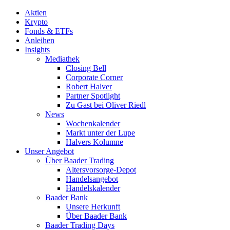
Aktien
Krypto
Fonds & ETFs
Anleihen
Insights
Mediathek
Closing Bell
Corporate Corner
Robert Halver
Partner Spotlight
Zu Gast bei Oliver Riedl
News
Wochenkalender
Markt unter der Lupe
Halvers Kolumne
Unser Angebot
Über Baader Trading
Altersvorsorge-Depot
Handelsangebot
Handelskalender
Baader Bank
Unsere Herkunft
Über Baader Bank
Baader Trading Days