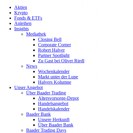
Aktien
Krypto
Fonds & ETFs
Anleihen
Insights
Mediathek
Closing Bell
Corporate Corner
Robert Halver
Partner Spotlight
Zu Gast bei Oliver Riedl
News
Wochenkalender
Markt unter der Lupe
Halvers Kolumne
Unser Angebot
Über Baader Trading
Altersvorsorge-Depot
Handelsangebot
Handelskalender
Baader Bank
Unsere Herkunft
Über Baader Bank
Baader Trading Days