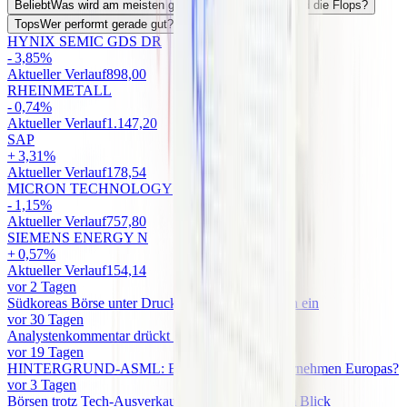
Beliebt
Was wird am meisten getradet?
Flops
Was sind die Flops?
Tops
Wer performt gerade gut?
HYNIX SEMIC GDS DR
-
3,85
%
Aktueller Verlauf
898,00
RHEINMETALL
-
0,74
%
Aktueller Verlauf
1.147,20
SAP
+
3,31
%
Aktueller Verlauf
178,54
MICRON TECHNOLOGY
-
1,15
%
Aktueller Verlauf
757,80
SIEMENS ENERGY N
+
0,57
%
Aktueller Verlauf
154,14
vor 2 Tagen
Südkoreas Börse unter Druck - Chipwerte brechen ein
vor 30 Tagen
Analystenkommentar drückt Rheinmetall & Co
vor 19 Tagen
HINTERGRUND-ASML: Erstes Billionen-Unternehmen Europas?
vor 3 Tagen
Börsen trotz Tech-Ausverkauf fester - Bilanzen im Blick