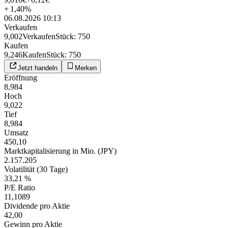
+
1,40
%
06.08.2026 10:13
Verkaufen
9,002
Verkaufen
Stück
:
750
Kaufen
9,246
Kaufen
Stück
:
750
Jetzt handeln
Merken
Eröffnung
8,984
Hoch
9,022
Tief
8,984
Umsatz
450,10
Marktkapitalisierung in Mio. (JPY)
2.157.205
Volatilität (30 Tage)
33,21 %
P/E Ratio
11,1089
Dividende pro Aktie
42,00
Gewinn pro Aktie