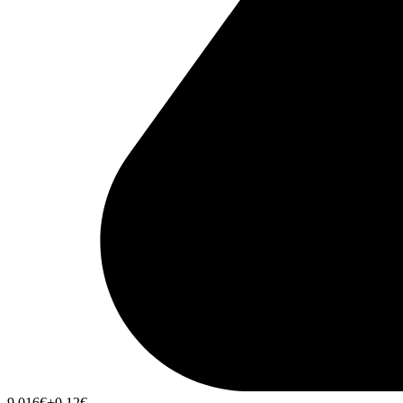
9,016
€
+0,12
€