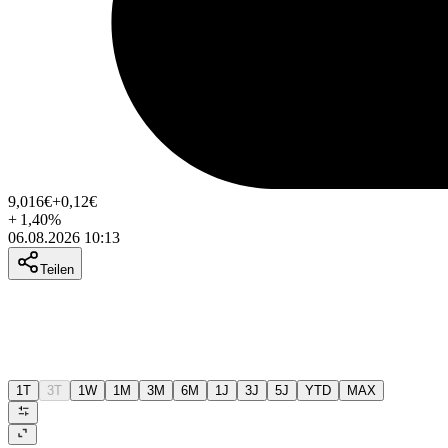
9,016
€
+0,12
€
+
1,40
%
06.08.2026 10:13
Teilen
1T
3T
1W
1M
3M
6M
1J
3J
5J
YTD
MAX