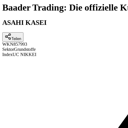
Baader Trading: Die offizielle
ASAHI KASEI
Teilen
WKN
857993
Sektor
Grundstoffe
Index
UC NIKKEI