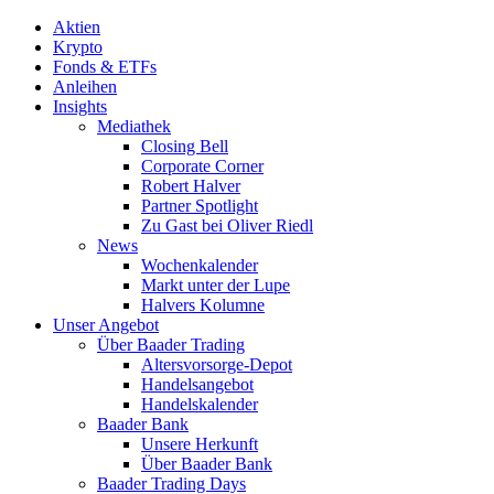
Aktien
Krypto
Fonds & ETFs
Anleihen
Insights
Mediathek
Closing Bell
Corporate Corner
Robert Halver
Partner Spotlight
Zu Gast bei Oliver Riedl
News
Wochenkalender
Markt unter der Lupe
Halvers Kolumne
Unser Angebot
Über Baader Trading
Altersvorsorge-Depot
Handelsangebot
Handelskalender
Baader Bank
Unsere Herkunft
Über Baader Bank
Baader Trading Days