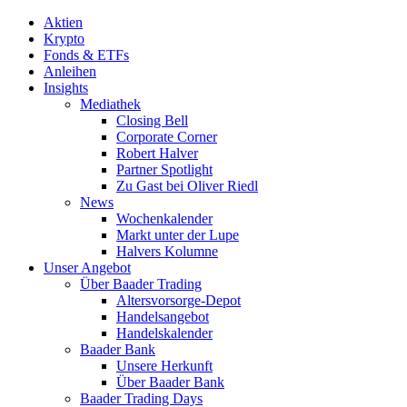
Aktien
Krypto
Fonds & ETFs
Anleihen
Insights
Mediathek
Closing Bell
Corporate Corner
Robert Halver
Partner Spotlight
Zu Gast bei Oliver Riedl
News
Wochenkalender
Markt unter der Lupe
Halvers Kolumne
Unser Angebot
Über Baader Trading
Altersvorsorge-Depot
Handelsangebot
Handelskalender
Baader Bank
Unsere Herkunft
Über Baader Bank
Baader Trading Days