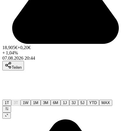
18,905
€
+0,20
€
+
1,04
%
07.08.2026 20:44
Teilen
1T
3T
1W
1M
3M
6M
1J
3J
5J
YTD
MAX