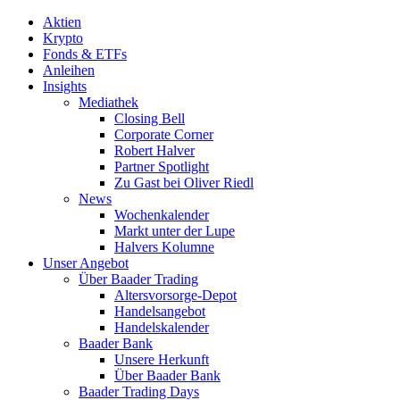
Aktien
Krypto
Fonds & ETFs
Anleihen
Insights
Mediathek
Closing Bell
Corporate Corner
Robert Halver
Partner Spotlight
Zu Gast bei Oliver Riedl
News
Wochenkalender
Markt unter der Lupe
Halvers Kolumne
Unser Angebot
Über Baader Trading
Altersvorsorge-Depot
Handelsangebot
Handelskalender
Baader Bank
Unsere Herkunft
Über Baader Bank
Baader Trading Days