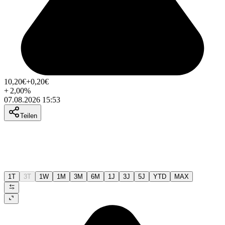
10,20
€
+0,20
€
+
2,00
%
07.08.2026 15:53
Teilen
1T
3T
1W
1M
3M
6M
1J
3J
5J
YTD
MAX