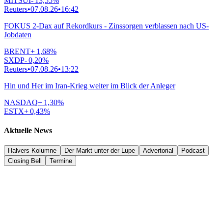
MITSUI
-
13,55
%
Reuters
•
07.08.26
•
16:42
FOKUS 2-Dax auf Rekordkurs - Zinssorgen verblassen nach US-
Jobdaten
BRENT
+
1,68
%
SXDP
-
0,20
%
Reuters
•
07.08.26
•
13:22
Hin und Her im Iran-Krieg weiter im Blick der Anleger
NASDAQ
+
1,30
%
ESTX
+
0,43
%
Aktuelle News
Halvers Kolumne
Der Markt unter der Lupe
Advertorial
Podcast
Closing Bell
Termine
Termine
•
08.08.26
•
08:01
Wochenkalender KW 33: US-Inflation, E.ON und Tech-Earnings