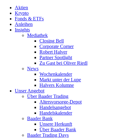
Aktien
Krypto
Fonds & ETFs
Anleihen
Insights
Mediathek
Closing Bell
Corporate Corner
Robert Halver
Partner Spotlight
Zu Gast bei Oliver Riedl
News
Wochenkalender
Markt unter der Lupe
Halvers Kolumne
Unser Angebot
Über Baader Trading
Altersvorsorge-Depot
Handelsangebot
Handelskalender
Baader Bank
Unsere Herkunft
Über Baader Bank
Baader Trading Days