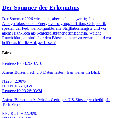
Der Sommer der Erkenntnis
Der Sommer 2026 wird alles, aber nicht langweilig. Im
Anlegerfokus stehen Energieversorgung, Inflation, Geldpolitik
speziell der Fed, weltkonjunkturelle Stagflationsängste und vor
allem High-Tech als Schicksalsbranche schlechthin. Welche
Entwicklungen sind über den Börsensommer zu erwarten und was
heißt das für die Anlageklassen?
Börse
Reuters
•
10.08.26
•
07:16
Asiens Börsen nach US-Daten fester - Iran weiter im Blick
N225
+
2,08
%
USD/CNY
-
0,05
%
Reuters
•
10.08.26
•
03:34
Asiens Börsen im Aufwind - Geringere US-Zinssorgen beflügeln
Tech-Werte
RECRUIT
+
22,79
%