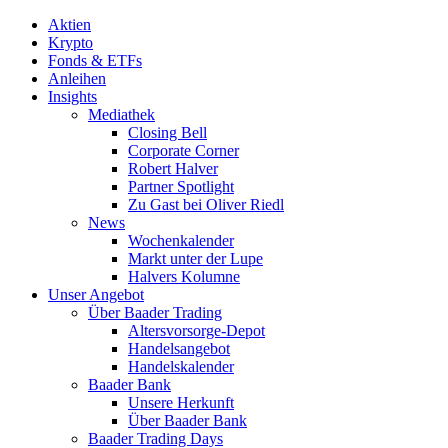
Aktien
Krypto
Fonds & ETFs
Anleihen
Insights
Mediathek
Closing Bell
Corporate Corner
Robert Halver
Partner Spotlight
Zu Gast bei Oliver Riedl
News
Wochenkalender
Markt unter der Lupe
Halvers Kolumne
Unser Angebot
Über Baader Trading
Altersvorsorge-Depot
Handelsangebot
Handelskalender
Baader Bank
Unsere Herkunft
Über Baader Bank
Baader Trading Days