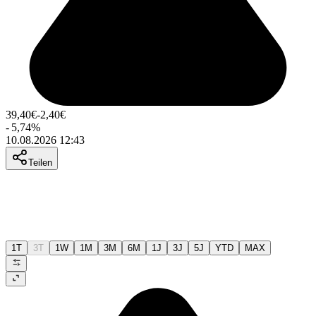
39,40
€
-2,40
€
-
5,74
%
10.08.2026 12:43
Teilen
1T
3T
1W
1M
3M
6M
1J
3J
5J
YTD
MAX