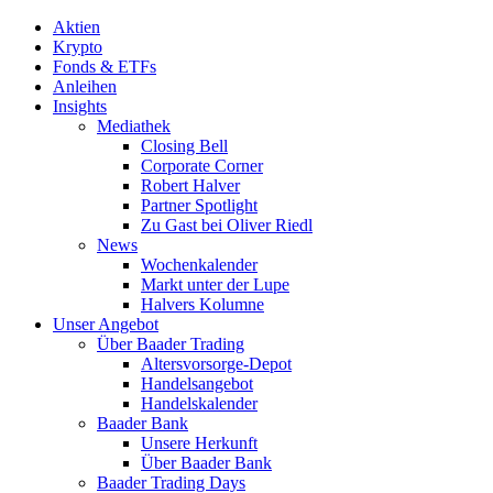
Aktien
Krypto
Fonds & ETFs
Anleihen
Insights
Mediathek
Closing Bell
Corporate Corner
Robert Halver
Partner Spotlight
Zu Gast bei Oliver Riedl
News
Wochenkalender
Markt unter der Lupe
Halvers Kolumne
Unser Angebot
Über Baader Trading
Altersvorsorge-Depot
Handelsangebot
Handelskalender
Baader Bank
Unsere Herkunft
Über Baader Bank
Baader Trading Days