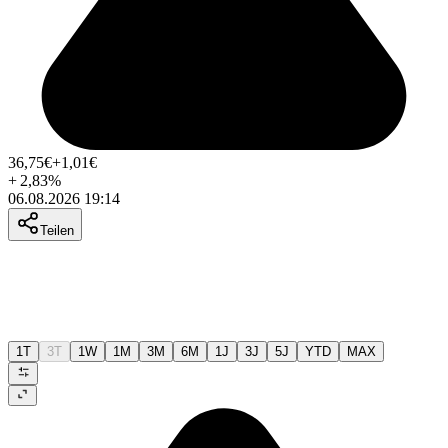
36,75
€
+1,01
€
+
2,83
%
06.08.2026 19:14
Teilen
1T
3T
1W
1M
3M
6M
1J
3J
5J
YTD
MAX