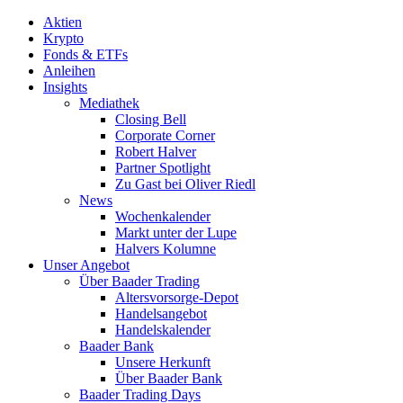
Aktien
Krypto
Fonds & ETFs
Anleihen
Insights
Mediathek
Closing Bell
Corporate Corner
Robert Halver
Partner Spotlight
Zu Gast bei Oliver Riedl
News
Wochenkalender
Markt unter der Lupe
Halvers Kolumne
Unser Angebot
Über Baader Trading
Altersvorsorge-Depot
Handelsangebot
Handelskalender
Baader Bank
Unsere Herkunft
Über Baader Bank
Baader Trading Days