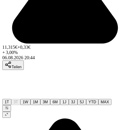
11,315
€
+0,33
€
+
3,00
%
06.08.2026 20:44
Teilen
1T
3T
1W
1M
3M
6M
1J
3J
5J
YTD
MAX