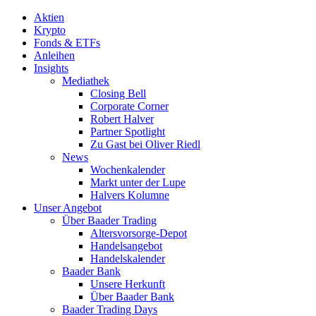
Aktien
Krypto
Fonds & ETFs
Anleihen
Insights
Mediathek
Closing Bell
Corporate Corner
Robert Halver
Partner Spotlight
Zu Gast bei Oliver Riedl
News
Wochenkalender
Markt unter der Lupe
Halvers Kolumne
Unser Angebot
Über Baader Trading
Altersvorsorge-Depot
Handelsangebot
Handelskalender
Baader Bank
Unsere Herkunft
Über Baader Bank
Baader Trading Days