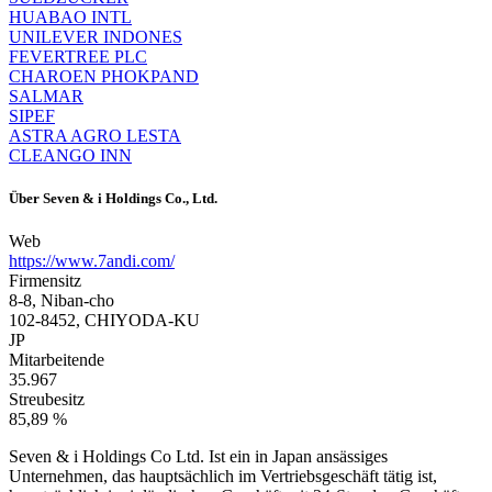
HUABAO INTL
UNILEVER INDONES
FEVERTREE PLC
CHAROEN PHOKPAND
SALMAR
SIPEF
ASTRA AGRO LESTA
CLEANGO INN
Über
Seven & i Holdings Co., Ltd.
Web
https://www.7andi.com/
Firmensitz
8-8, Niban-cho
102-8452, CHIYODA-KU
JP
Mitarbeitende
35.967
Streubesitz
85,89 %
Seven & i Holdings Co Ltd. Ist ein in Japan ansässiges
Unternehmen, das hauptsächlich im Vertriebsgeschäft tätig ist,