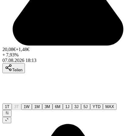
20,08
€
+1,48
€
+
7,93
%
07.08.2026 18:13
Teilen
1T
3T
1W
1M
3M
6M
1J
3J
5J
YTD
MAX