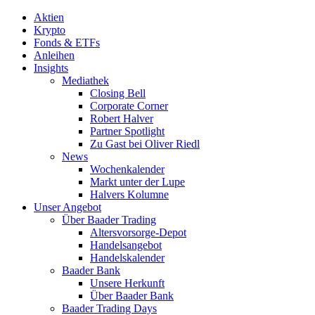
Aktien
Krypto
Fonds & ETFs
Anleihen
Insights
Mediathek
Closing Bell
Corporate Corner
Robert Halver
Partner Spotlight
Zu Gast bei Oliver Riedl
News
Wochenkalender
Markt unter der Lupe
Halvers Kolumne
Unser Angebot
Über Baader Trading
Altersvorsorge-Depot
Handelsangebot
Handelskalender
Baader Bank
Unsere Herkunft
Über Baader Bank
Baader Trading Days