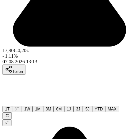
17,90
€
-0,20
€
-
1,11
%
07.08.2026 13:13
Teilen
1T
3T
1W
1M
3M
6M
1J
3J
5J
YTD
MAX