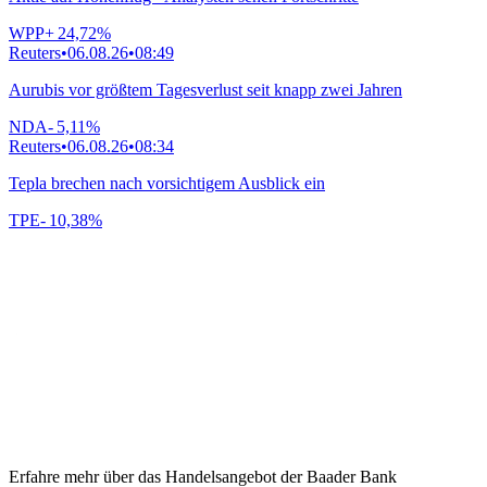
WPP
+
24,72
%
Reuters
•
06.08.26
•
08:49
Aurubis vor größtem Tagesverlust seit knapp zwei Jahren
NDA
-
5,11
%
Reuters
•
06.08.26
•
08:34
Tepla brechen nach vorsichtigem Ausblick ein
TPE
-
10,38
%
Erfahre mehr über das Handelsangebot der Baader Bank