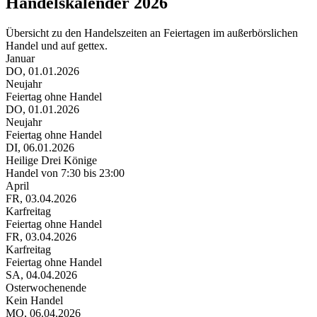
Handelskalender 2026
Übersicht zu den Handelszeiten an Feiertagen im außerbörslichen
Handel und auf gettex.
Januar
DO, 01.01.2026
D
Neujahr
H
Feiertag ohne Handel
H
DO, 01.01.2026
Neujahr
Feiertag ohne Handel
DI, 06.01.2026
Heilige Drei Könige
Handel von 7:30 bis 23:00
April
FR, 03.04.2026
S
Karfreitag
O
Feiertag ohne Handel
K
FR, 03.04.2026
Karfreitag
Feiertag ohne Handel
SA, 04.04.2026
Osterwochenende
Kein Handel
MO, 06.04.2026