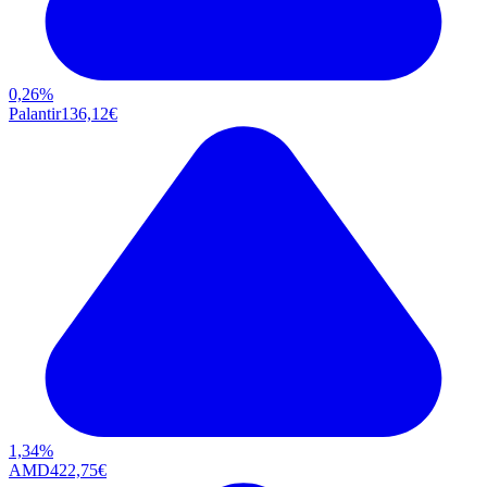
0,26
%
Palantir
136,12
€
1,34
%
AMD
422,75
€