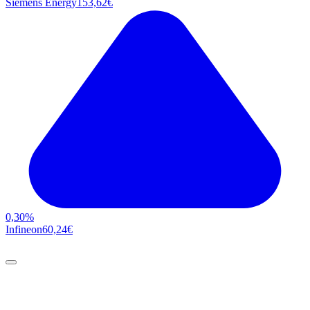
Siemens Energy
153,62
€
0,30
%
Infineon
60,24
€