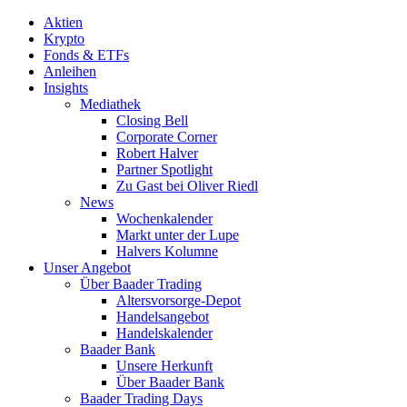
Aktien
Krypto
Fonds & ETFs
Anleihen
Insights
Mediathek
Closing Bell
Corporate Corner
Robert Halver
Partner Spotlight
Zu Gast bei Oliver Riedl
News
Wochenkalender
Markt unter der Lupe
Halvers Kolumne
Unser Angebot
Über Baader Trading
Altersvorsorge-Depot
Handelsangebot
Handelskalender
Baader Bank
Unsere Herkunft
Über Baader Bank
Baader Trading Days