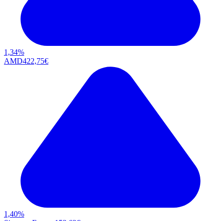
1,34
%
AMD
422,75
€
1,40
%