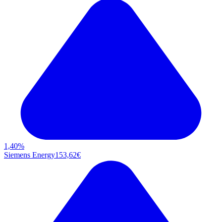
1,40
%
Siemens Energy
153,62
€