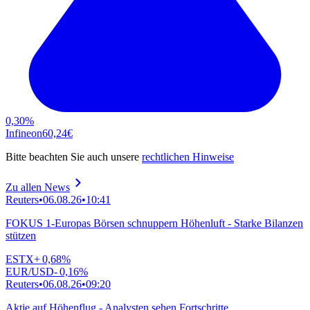
0,30
%
Infineon
60,24
€
Bitte beachten Sie auch unsere
rechtlichen Hinweise
Zu allen News
Reuters
•
06.08.26
•
10:41
FOKUS 1-Europas Börsen schnuppern Höhenluft - Starke Bilanzen
stützen
ESTX
+
0,68
%
EUR/USD
-
0,16
%
Reuters
•
06.08.26
•
09:20
Aktie auf Höhenflug - Analysten sehen Fortschritte