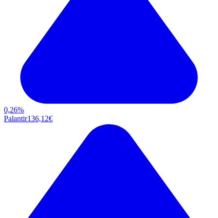
0,26
%
Palantir
136,12
€