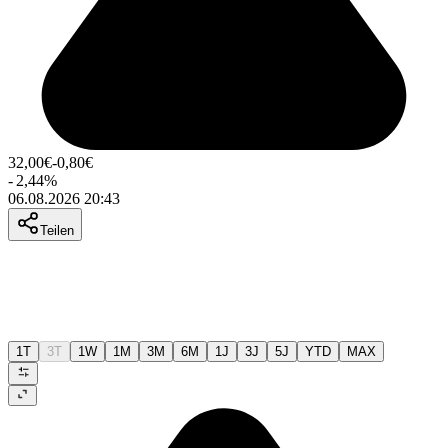
32,00
€
-0,80
€
-
2,44
%
06.08.2026 20:43
Teilen
1T
3T
1W
1M
3M
6M
1J
3J
5J
YTD
MAX