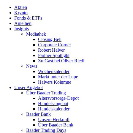
Aktien
Krypto
Fonds & ETFs
Anleihen
Insights
Mediathek
Closing Bell
Corporate Corner
Robert Halver
Partner Spotlight
Zu Gast bei Oliver Riedl
News
Wochenkalender
Markt unter der Lupe
Halvers Kolumne
Unser Angebot
Über Baader Trading
Altersvorsorge-Depot
Handelsangebot
Handelskalender
Baader Bank
Unsere Herkunft
Über Baader Bank
Baader Trading Days