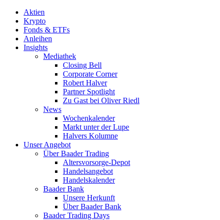
Aktien
Krypto
Fonds & ETFs
Anleihen
Insights
Mediathek
Closing Bell
Corporate Corner
Robert Halver
Partner Spotlight
Zu Gast bei Oliver Riedl
News
Wochenkalender
Markt unter der Lupe
Halvers Kolumne
Unser Angebot
Über Baader Trading
Altersvorsorge-Depot
Handelsangebot
Handelskalender
Baader Bank
Unsere Herkunft
Über Baader Bank
Baader Trading Days