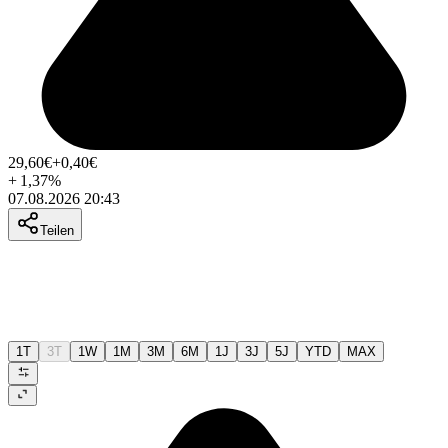
29,60
€
+0,40
€
+
1,37
%
07.08.2026 20:43
Teilen
1T
3T
1W
1M
3M
6M
1J
3J
5J
YTD
MAX