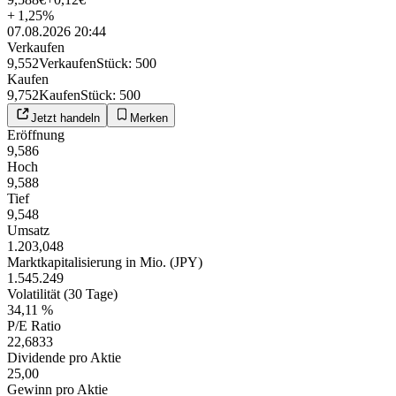
+
1,25
%
07.08.2026 20:44
Verkaufen
9,552
Verkaufen
Stück
:
500
Kaufen
9,752
Kaufen
Stück
:
500
Jetzt handeln
Merken
Eröffnung
9,586
Hoch
9,588
Tief
9,548
Umsatz
1.203,048
Marktkapitalisierung in Mio. (JPY)
1.545.249
Volatilität (30 Tage)
34,11 %
P/E Ratio
22,6833
Dividende pro Aktie
25,00
Gewinn pro Aktie