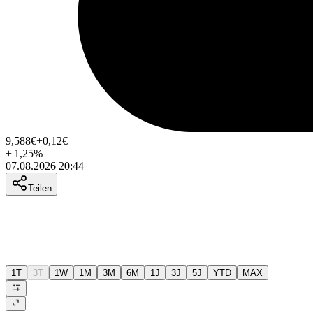
9,588
€
+0,12
€
+
1,25
%
07.08.2026 20:44
Teilen
1T
3T
1W
1M
3M
6M
1J
3J
5J
YTD
MAX