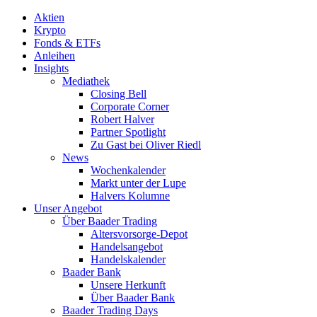
Aktien
Krypto
Fonds & ETFs
Anleihen
Insights
Mediathek
Closing Bell
Corporate Corner
Robert Halver
Partner Spotlight
Zu Gast bei Oliver Riedl
News
Wochenkalender
Markt unter der Lupe
Halvers Kolumne
Unser Angebot
Über Baader Trading
Altersvorsorge-Depot
Handelsangebot
Handelskalender
Baader Bank
Unsere Herkunft
Über Baader Bank
Baader Trading Days