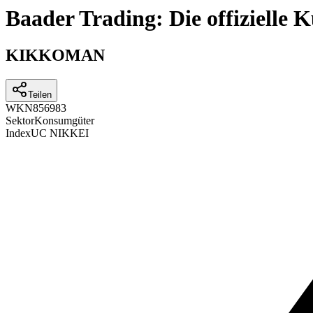
Baader Trading: Die offizielle
KIKKOMAN
Teilen
WKN
856983
Sektor
Konsumgüter
Index
UC NIKKEI