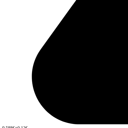
9,588
€
+0,12
€