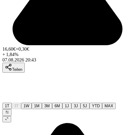
16,60
€
+0,30
€
+
1,84
%
07.08.2026 20:43
Teilen
1T
3T
1W
1M
3M
6M
1J
3J
5J
YTD
MAX