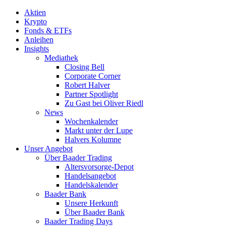
Aktien
Krypto
Fonds & ETFs
Anleihen
Insights
Mediathek
Closing Bell
Corporate Corner
Robert Halver
Partner Spotlight
Zu Gast bei Oliver Riedl
News
Wochenkalender
Markt unter der Lupe
Halvers Kolumne
Unser Angebot
Über Baader Trading
Altersvorsorge-Depot
Handelsangebot
Handelskalender
Baader Bank
Unsere Herkunft
Über Baader Bank
Baader Trading Days