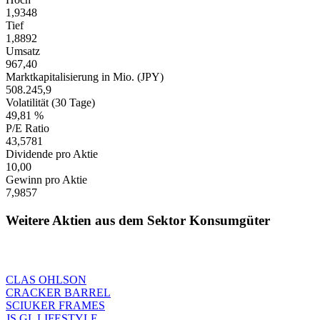
1,9348
Tief
1,8892
Umsatz
967,40
Marktkapitalisierung in Mio. (JPY)
508.245,9
Volatilität (30 Tage)
49,81 %
P/E Ratio
43,5781
Dividende pro Aktie
10,00
Gewinn pro Aktie
7,9857
Weitere Aktien aus dem Sektor Konsumgüter
CLAS OHLSON
CRACKER BARREL
SCIUKER FRAMES
JS GL LIFESTYLE