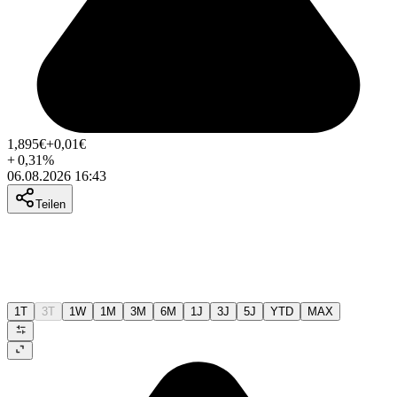
1,895
€
+0,01
€
+
0,31
%
06.08.2026 16:43
Teilen
1T
3T
1W
1M
3M
6M
1J
3J
5J
YTD
MAX