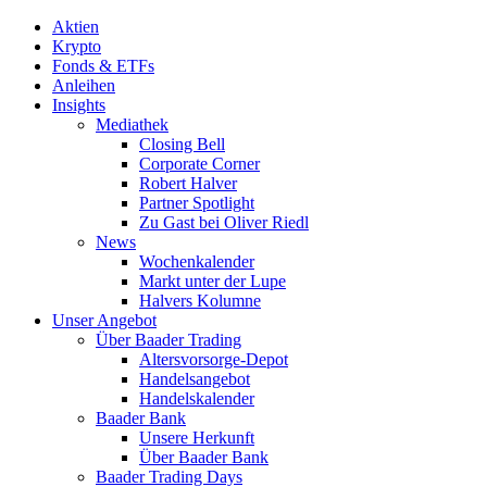
Aktien
Krypto
Fonds & ETFs
Anleihen
Insights
Mediathek
Closing Bell
Corporate Corner
Robert Halver
Partner Spotlight
Zu Gast bei Oliver Riedl
News
Wochenkalender
Markt unter der Lupe
Halvers Kolumne
Unser Angebot
Über Baader Trading
Altersvorsorge-Depot
Handelsangebot
Handelskalender
Baader Bank
Unsere Herkunft
Über Baader Bank
Baader Trading Days