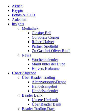
Aktien
Krypto
Fonds & ETFs
Anleihen
Insights
Mediathek
Closing Bell
Corporate Corner
Robert Halver
Partner Spotlight
Zu Gast bei Oliver Riedl
News
Wochenkalender
Markt unter der Lupe
Halvers Kolumne
Unser Angebot
Über Baader Trading
Altersvorsorge-Depot
Handelsangebot
Handelskalender
Baader Bank
Unsere Herkunft
Über Baader Bank
Baader Trading Days