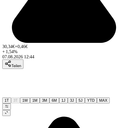
30,34
€
+0,46
€
+
1,54
%
07.08.2026 12:44
Teilen
1T
3T
1W
1M
3M
6M
1J
3J
5J
YTD
MAX