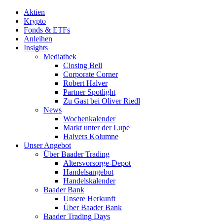
Aktien
Krypto
Fonds & ETFs
Anleihen
Insights
Mediathek
Closing Bell
Corporate Corner
Robert Halver
Partner Spotlight
Zu Gast bei Oliver Riedl
News
Wochenkalender
Markt unter der Lupe
Halvers Kolumne
Unser Angebot
Über Baader Trading
Altersvorsorge-Depot
Handelsangebot
Handelskalender
Baader Bank
Unsere Herkunft
Über Baader Bank
Baader Trading Days