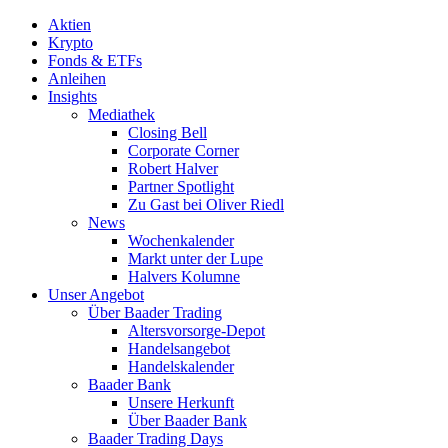
Aktien
Krypto
Fonds & ETFs
Anleihen
Insights
Mediathek
Closing Bell
Corporate Corner
Robert Halver
Partner Spotlight
Zu Gast bei Oliver Riedl
News
Wochenkalender
Markt unter der Lupe
Halvers Kolumne
Unser Angebot
Über Baader Trading
Altersvorsorge-Depot
Handelsangebot
Handelskalender
Baader Bank
Unsere Herkunft
Über Baader Bank
Baader Trading Days