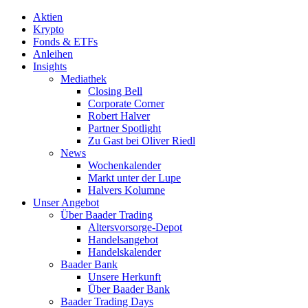
Aktien
Krypto
Fonds & ETFs
Anleihen
Insights
Mediathek
Closing Bell
Corporate Corner
Robert Halver
Partner Spotlight
Zu Gast bei Oliver Riedl
News
Wochenkalender
Markt unter der Lupe
Halvers Kolumne
Unser Angebot
Über Baader Trading
Altersvorsorge-Depot
Handelsangebot
Handelskalender
Baader Bank
Unsere Herkunft
Über Baader Bank
Baader Trading Days