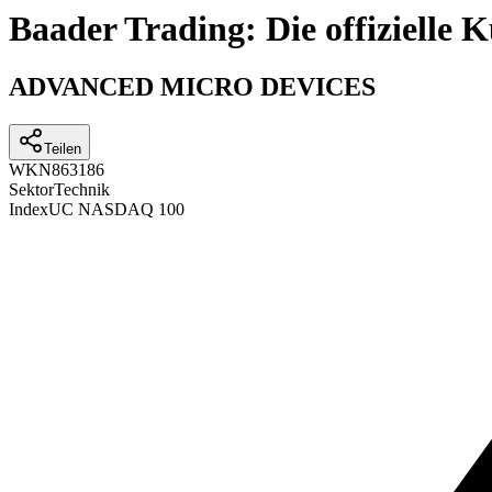
Baader Trading: Die offizielle
ADVANCED MICRO DEVICES
Teilen
WKN
863186
Sektor
Technik
Index
UC NASDAQ 100