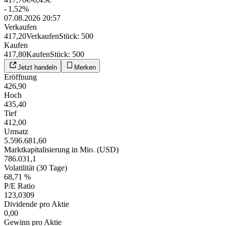
-
1,52
%
07.08.2026 20:57
Verkaufen
417,20
Verkaufen
Stück
:
500
Kaufen
417,80
Kaufen
Stück
:
500
Jetzt handeln
Merken
Eröffnung
426,90
Hoch
435,40
Tief
412,00
Umsatz
5.596.681,60
Marktkapitalisierung in Mio. (USD)
786.031,1
Volatilität (30 Tage)
68,71 %
P/E Ratio
123,0309
Dividende pro Aktie
0,00
Gewinn pro Aktie