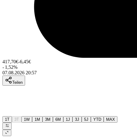
417,70
€
-6,45
€
-
1,52
%
07.08.2026 20:57
Teilen
1T
3T
1W
1M
3M
6M
1J
3J
5J
YTD
MAX