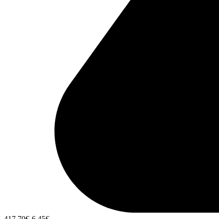
417,70
€
-6,45
€