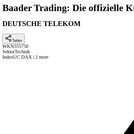
Baader Trading: Die offizielle
DEUTSCHE TELEKOM
Teilen
WKN
555750
Sektor
Technik
Index
UC DAX
|
2 more