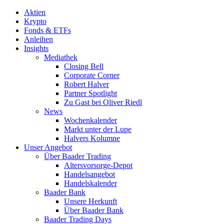
Aktien
Krypto
Fonds & ETFs
Anleihen
Insights
Mediathek
Closing Bell
Corporate Corner
Robert Halver
Partner Spotlight
Zu Gast bei Oliver Riedl
News
Wochenkalender
Markt unter der Lupe
Halvers Kolumne
Unser Angebot
Über Baader Trading
Altersvorsorge-Depot
Handelsangebot
Handelskalender
Baader Bank
Unsere Herkunft
Über Baader Bank
Baader Trading Days