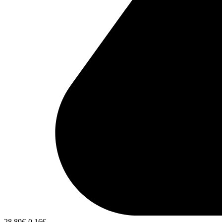
28,89
€
-0,16
€