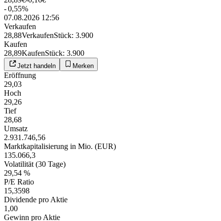
-
0,55
%
07.08.2026 12:56
Verkaufen
28,88
Verkaufen
Stück
:
3.900
Kaufen
28,89
Kaufen
Stück
:
3.900
Jetzt handeln
Merken
Eröffnung
29,03
Hoch
29,26
Tief
28,68
Umsatz
2.931.746,56
Marktkapitalisierung in Mio. (EUR)
135.066,3
Volatilität (30 Tage)
29,54 %
P/E Ratio
15,3598
Dividende pro Aktie
1,00
Gewinn pro Aktie