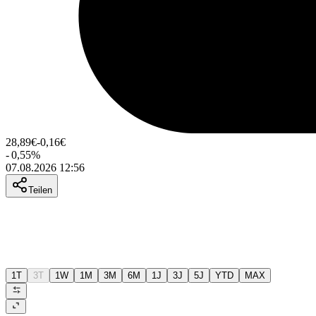
28,89
€
-0,16
€
-
0,55
%
07.08.2026 12:56
Teilen
1T
3T
1W
1M
3M
6M
1J
3J
5J
YTD
MAX