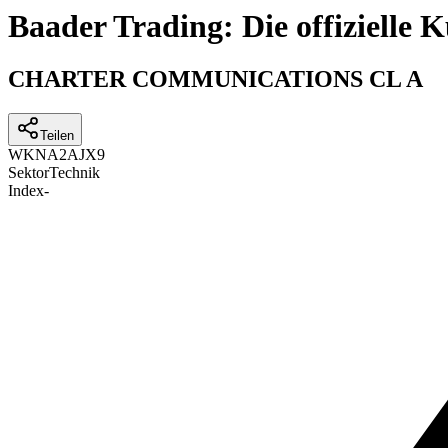
Baader Trading: Die offizielle
CHARTER COMMUNICATIONS CL A
Teilen
WKN
A2AJX9
Sektor
Technik
Index
-