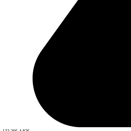
132,26
€
-4,82
€