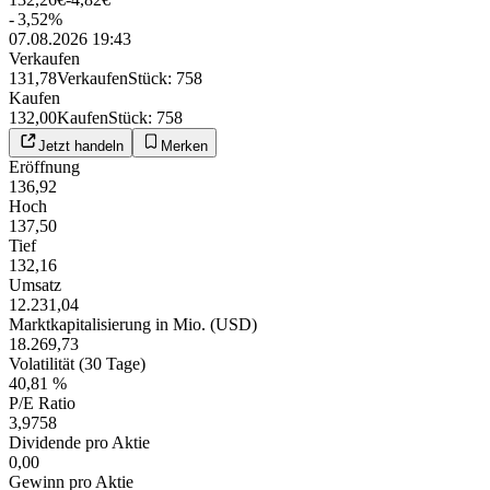
-
3,52
%
07.08.2026 19:43
Verkaufen
131,78
Verkaufen
Stück
:
758
Kaufen
132,00
Kaufen
Stück
:
758
Jetzt handeln
Merken
Eröffnung
136,92
Hoch
137,50
Tief
132,16
Umsatz
12.231,04
Marktkapitalisierung in Mio. (USD)
18.269,73
Volatilität (30 Tage)
40,81 %
P/E Ratio
3,9758
Dividende pro Aktie
0,00
Gewinn pro Aktie