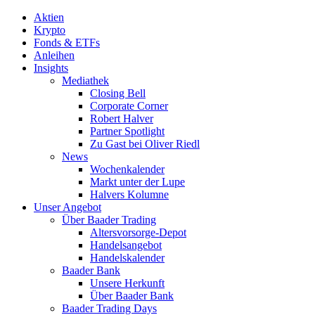
Aktien
Krypto
Fonds & ETFs
Anleihen
Insights
Mediathek
Closing Bell
Corporate Corner
Robert Halver
Partner Spotlight
Zu Gast bei Oliver Riedl
News
Wochenkalender
Markt unter der Lupe
Halvers Kolumne
Unser Angebot
Über Baader Trading
Altersvorsorge-Depot
Handelsangebot
Handelskalender
Baader Bank
Unsere Herkunft
Über Baader Bank
Baader Trading Days