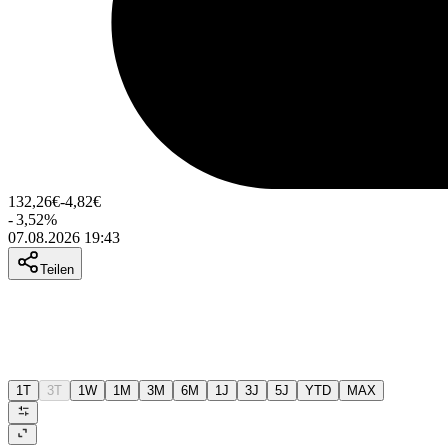
132,26
€
-4,82
€
-
3,52
%
07.08.2026 19:43
Teilen
1T
3T
1W
1M
3M
6M
1J
3J
5J
YTD
MAX