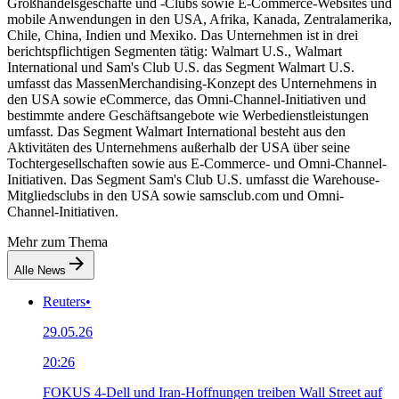
Großhandelsgeschäfte und -Clubs sowie E-Commerce-Websites und
mobile Anwendungen in den USA, Afrika, Kanada, Zentralamerika,
Chile, China, Indien und Mexiko. Das Unternehmen ist in drei
berichtspflichtigen Segmenten tätig: Walmart U.S., Walmart
International und Sam's Club U.S. das Segment Walmart U.S.
umfasst das MassenMerchandising-Konzept des Unternehmens in
den USA sowie eCommerce, das Omni-Channel-Initiativen und
bestimmte andere Geschäftsangebote wie Werbedienstleistungen
umfasst. Das Segment Walmart International besteht aus den
Aktivitäten des Unternehmens außerhalb der USA über seine
Tochtergesellschaften sowie aus E-Commerce- und Omni-Channel-
Initiativen. Das Segment Sam's Club U.S. umfasst die Warehouse-
Mitgliedsclubs in den USA sowie samsclub.com und Omni-
Channel-Initiativen.
Mehr zum Thema
Alle News
Reuters
•
29.05.26
20:26
FOKUS 4-Dell und Iran-Hoffnungen treiben Wall Street auf