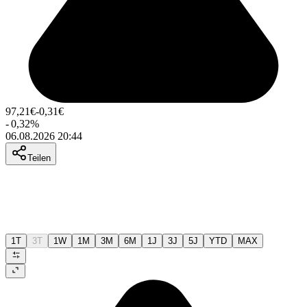
97,21
€
-0,31
€
-
0,32
%
06.08.2026 20:44
Teilen
1T
3T
1W
1M
3M
6M
1J
3J
5J
YTD
MAX