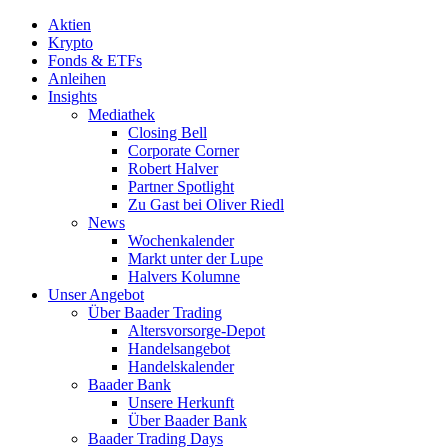
Aktien
Krypto
Fonds & ETFs
Anleihen
Insights
Mediathek
Closing Bell
Corporate Corner
Robert Halver
Partner Spotlight
Zu Gast bei Oliver Riedl
News
Wochenkalender
Markt unter der Lupe
Halvers Kolumne
Unser Angebot
Über Baader Trading
Altersvorsorge-Depot
Handelsangebot
Handelskalender
Baader Bank
Unsere Herkunft
Über Baader Bank
Baader Trading Days