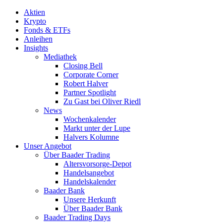
Aktien
Krypto
Fonds & ETFs
Anleihen
Insights
Mediathek
Closing Bell
Corporate Corner
Robert Halver
Partner Spotlight
Zu Gast bei Oliver Riedl
News
Wochenkalender
Markt unter der Lupe
Halvers Kolumne
Unser Angebot
Über Baader Trading
Altersvorsorge-Depot
Handelsangebot
Handelskalender
Baader Bank
Unsere Herkunft
Über Baader Bank
Baader Trading Days