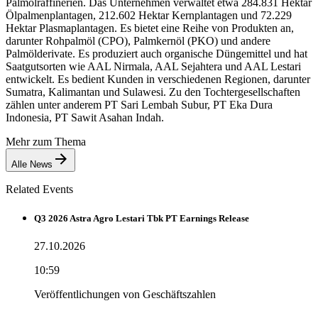
Palmölraffinerien. Das Unternehmen verwaltet etwa 284.831 Hektar
Ölpalmenplantagen, 212.602 Hektar Kernplantagen und 72.229
Hektar Plasmaplantagen. Es bietet eine Reihe von Produkten an,
darunter Rohpalmöl (CPO), Palmkernöl (PKO) und andere
Palmölderivate. Es produziert auch organische Düngemittel und hat
Saatgutsorten wie AAL Nirmala, AAL Sejahtera und AAL Lestari
entwickelt. Es bedient Kunden in verschiedenen Regionen, darunter
Sumatra, Kalimantan und Sulawesi. Zu den Tochtergesellschaften
zählen unter anderem PT Sari Lembah Subur, PT Eka Dura
Indonesia, PT Sawit Asahan Indah.
Mehr zum Thema
Alle News
Related Events
Q3 2026 Astra Agro Lestari Tbk PT Earnings Release
27.10.2026
10:59
Veröffentlichungen von Geschäftszahlen