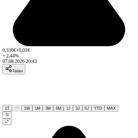
0,336
€
+0,01
€
+
2,44
%
07.08.2026 20:43
Teilen
1T
3T
1W
1M
3M
6M
1J
3J
5J
YTD
MAX