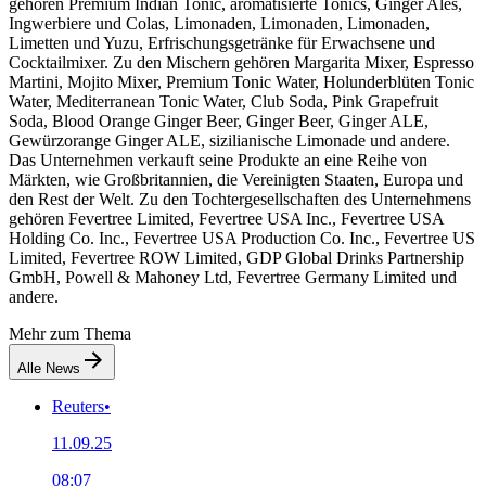
gehören Premium Indian Tonic, aromatisierte Tonics, Ginger Ales,
Ingwerbiere und Colas, Limonaden, Limonaden, Limonaden,
Limetten und Yuzu, Erfrischungsgetränke für Erwachsene und
Cocktailmixer. Zu den Mischern gehören Margarita Mixer, Espresso
Martini, Mojito Mixer, Premium Tonic Water, Holunderblüten Tonic
Water, Mediterranean Tonic Water, Club Soda, Pink Grapefruit
Soda, Blood Orange Ginger Beer, Ginger Beer, Ginger ALE,
Gewürzorange Ginger ALE, sizilianische Limonade und andere.
Das Unternehmen verkauft seine Produkte an eine Reihe von
Märkten, wie Großbritannien, die Vereinigten Staaten, Europa und
den Rest der Welt. Zu den Tochtergesellschaften des Unternehmens
gehören Fevertree Limited, Fevertree USA Inc., Fevertree USA
Holding Co. Inc., Fevertree USA Production Co. Inc., Fevertree US
Limited, Fevertree ROW Limited, GDP Global Drinks Partnership
GmbH, Powell & Mahoney Ltd, Fevertree Germany Limited und
andere.
Mehr zum Thema
Alle News
Reuters
•
11.09.25
08:07