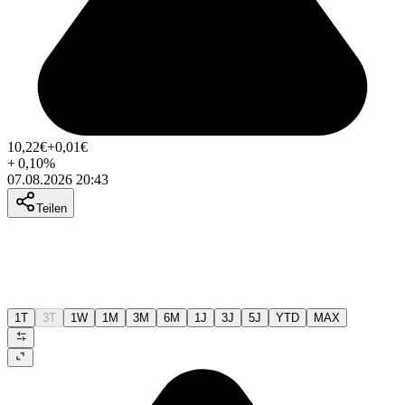
10,22
€
+0,01
€
+
0,10
%
07.08.2026 20:43
Teilen
1T
3T
1W
1M
3M
6M
1J
3J
5J
YTD
MAX