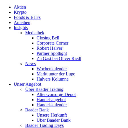
Aktien
Krypto
Fonds & ETFs
Anleihen
Insights
Mediathek
Closing Bell
Corporate Corner
Robert Halver
Partner Spotlight
Zu Gast bei Oliver Riedl
News
Wochenkalender
Markt unter der Lupe
Halvers Kolumne
Unser Angebot
Über Baader Trading
Altersvorsorge-Depot
Handelsangebot
Handelskalender
Baader Bank
Unsere Herkunft
Über Baader Bank
Baader Trading Days