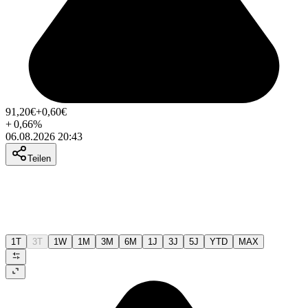
91,20
€
+0,60
€
+
0,66
%
06.08.2026 20:43
Teilen
1T
3T
1W
1M
3M
6M
1J
3J
5J
YTD
MAX