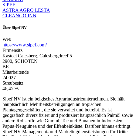
SIPEF
ASTRA AGRO LESTA
CLEANGO INN
Über
Sipef NV
Web
https://www.sipef.com/
Firmensitz
Kasteel Calesberg, Calesbergdreef 5
2900, SCHOTEN
BE
Mitarbeitende
24.027
Streubesitz
46,45 %
Sipef NV ist ein belgisches Agrarindustrieunternehmen. Sie hält
hauptsächlich Mehrheitsbeteiligungen an tropischen
Plantagengeschäften, die sie verwaltet und betreibt. Es ist
geografisch diversifiziert und produziert hauptsächlich Palmöl sowie
andere Rohstoffe wie Gummi, Tee und Bananen in Indonesien,
Papua-Neuguinea und der Elfenbeinküste. Darüber hinaus erbringt
Sipef NV Management- und Marketingdienstleistungen für Dritte.