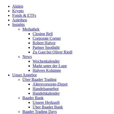
Aktien
Krypto
Fonds & ETFs
Anleihen
Insights
Mediathek
Closing Bell
Corporate Corner
Robert Halver
Partner Spotlight
Zu Gast bei Oliver Riedl
News
Wochenkalender
Markt unter der Lupe
Halvers Kolumne
Unser Angebot
Über Baader Trading
Altersvorsorge-Depot
Handelsangebot
Handelskalender
Baader Bank
Unsere Herkunft
Über Baader Bank
Baader Trading Days