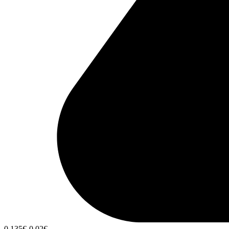
0,135
€
-0,02
€