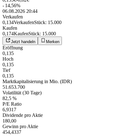
-
14,56
%
06.08.2026 20:44
Verkaufen
0,134
Verkaufen
Stück
:
15.000
Kaufen
0,174
Kaufen
Stück
:
15.000
Jetzt handeln
Merken
Eröffnung
0,135
Hoch
0,135
Tief
0,135
Marktkapitalisierung in Mio. (IDR)
51.653.700
Volatilität (30 Tage)
82,5 %
P/E Ratio
6,9317
Dividende pro Aktie
180,00
Gewinn pro Aktie
454,4337