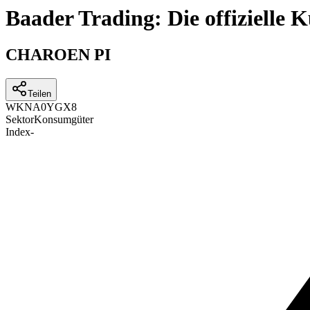
Baader Trading: Die offizielle
CHAROEN PI
Teilen
WKN
A0YGX8
Sektor
Konsumgüter
Index
-