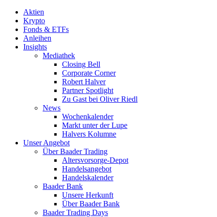
Aktien
Krypto
Fonds & ETFs
Anleihen
Insights
Mediathek
Closing Bell
Corporate Corner
Robert Halver
Partner Spotlight
Zu Gast bei Oliver Riedl
News
Wochenkalender
Markt unter der Lupe
Halvers Kolumne
Unser Angebot
Über Baader Trading
Altersvorsorge-Depot
Handelsangebot
Handelskalender
Baader Bank
Unsere Herkunft
Über Baader Bank
Baader Trading Days