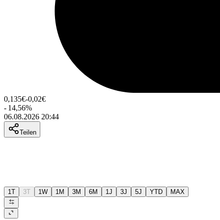
0,135
€
-0,02
€
-
14,56
%
06.08.2026 20:44
Teilen
1T
3T
1W
1M
3M
6M
1J
3J
5J
YTD
MAX