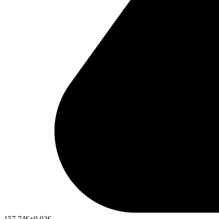
157,74
€
+0,02
€