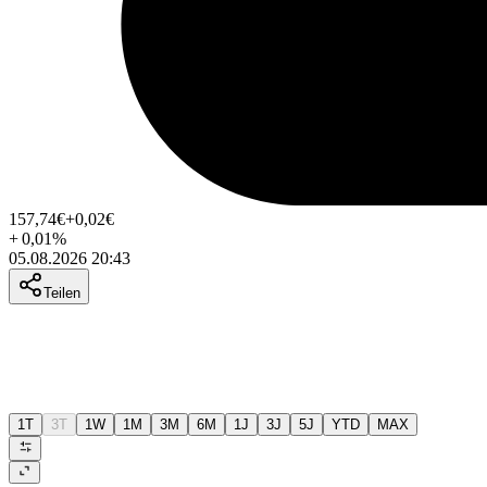
157,74
€
+0,02
€
+
0,01
%
05.08.2026 20:43
Teilen
1T
3T
1W
1M
3M
6M
1J
3J
5J
YTD
MAX