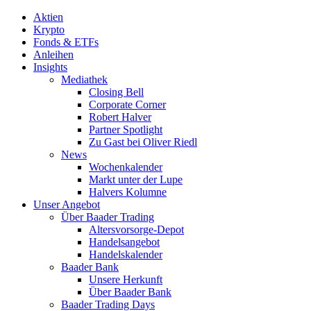
Aktien
Krypto
Fonds & ETFs
Anleihen
Insights
Mediathek
Closing Bell
Corporate Corner
Robert Halver
Partner Spotlight
Zu Gast bei Oliver Riedl
News
Wochenkalender
Markt unter der Lupe
Halvers Kolumne
Unser Angebot
Über Baader Trading
Altersvorsorge-Depot
Handelsangebot
Handelskalender
Baader Bank
Unsere Herkunft
Über Baader Bank
Baader Trading Days