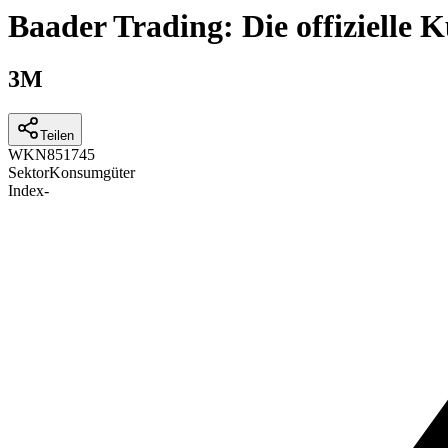
Baader Trading: Die offizielle
3M
Teilen
WKN
851745
Sektor
Konsumgüter
Index
-