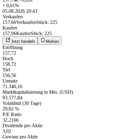
+
0,01
%
05.08.2026 20:43
Verkaufen
157,66
Verkaufen
Stück
:
225
Kaufen
157,96
Kaufen
Stück
:
225
Jetzt handeln
Merken
Eröffnung
157,72
Hoch
158,72
Tief
156,56
Umsatz
71.340,16
Marktkapitalisierung in Mio. (USD)
93.577,84
Volatilität (30 Tage)
29,02 %
P/E Ratio
32,2166
Dividende pro Aktie
3,02
Gewinn pro Aktie