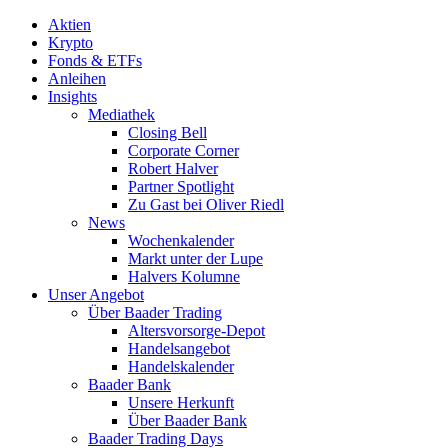
Aktien
Krypto
Fonds & ETFs
Anleihen
Insights
Mediathek
Closing Bell
Corporate Corner
Robert Halver
Partner Spotlight
Zu Gast bei Oliver Riedl
News
Wochenkalender
Markt unter der Lupe
Halvers Kolumne
Unser Angebot
Über Baader Trading
Altersvorsorge-Depot
Handelsangebot
Handelskalender
Baader Bank
Unsere Herkunft
Über Baader Bank
Baader Trading Days