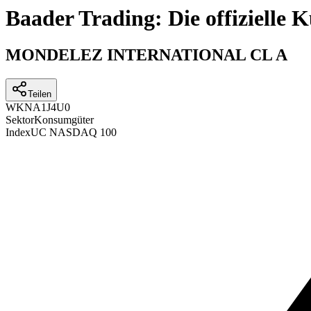
Baader Trading: Die offizielle
MONDELEZ INTERNATIONAL CL A
Teilen
WKN
A1J4U0
Sektor
Konsumgüter
Index
UC NASDAQ 100