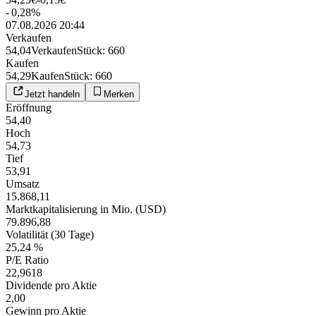
-
0,28
%
07.08.2026 20:44
Verkaufen
54,04
Verkaufen
Stück
:
660
Kaufen
54,29
Kaufen
Stück
:
660
Jetzt handeln
Merken
Eröffnung
54,40
Hoch
54,73
Tief
53,91
Umsatz
15.868,11
Marktkapitalisierung in Mio. (USD)
79.896,88
Volatilität (30 Tage)
25,24 %
P/E Ratio
22,9618
Dividende pro Aktie
2,00
Gewinn pro Aktie