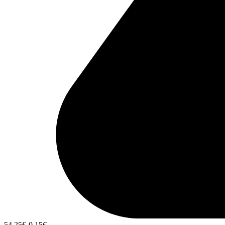
54,25
€
-0,15
€