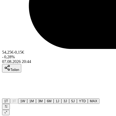
54,25
€
-0,15
€
-
0,28
%
07.08.2026 20:44
Teilen
1T
3T
1W
1M
3M
6M
1J
3J
5J
YTD
MAX