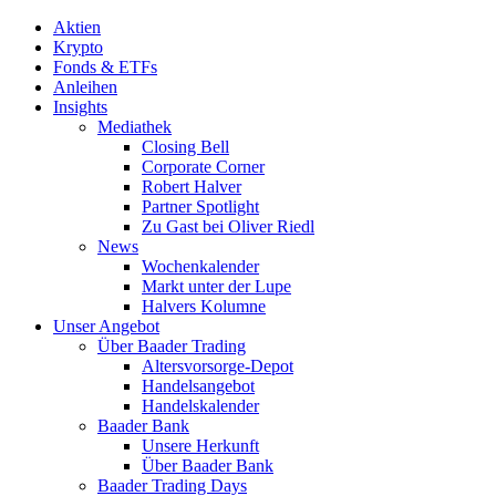
Aktien
Krypto
Fonds & ETFs
Anleihen
Insights
Mediathek
Closing Bell
Corporate Corner
Robert Halver
Partner Spotlight
Zu Gast bei Oliver Riedl
News
Wochenkalender
Markt unter der Lupe
Halvers Kolumne
Unser Angebot
Über Baader Trading
Altersvorsorge-Depot
Handelsangebot
Handelskalender
Baader Bank
Unsere Herkunft
Über Baader Bank
Baader Trading Days