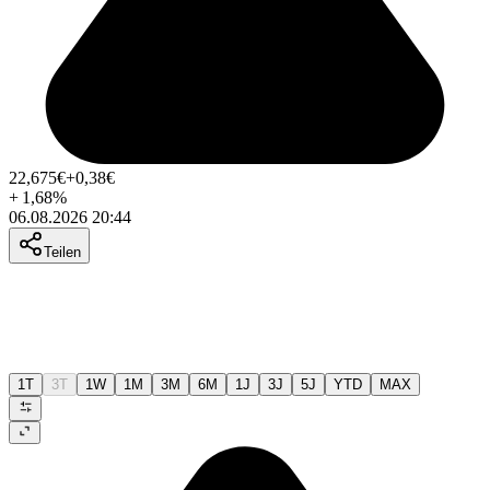
22,675
€
+0,38
€
+
1,68
%
06.08.2026 20:44
Teilen
1T
3T
1W
1M
3M
6M
1J
3J
5J
YTD
MAX