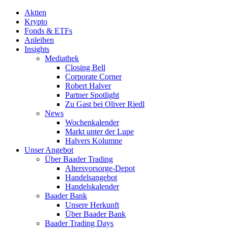
Aktien
Krypto
Fonds & ETFs
Anleihen
Insights
Mediathek
Closing Bell
Corporate Corner
Robert Halver
Partner Spotlight
Zu Gast bei Oliver Riedl
News
Wochenkalender
Markt unter der Lupe
Halvers Kolumne
Unser Angebot
Über Baader Trading
Altersvorsorge-Depot
Handelsangebot
Handelskalender
Baader Bank
Unsere Herkunft
Über Baader Bank
Baader Trading Days