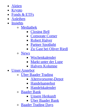
Aktien
Krypto
Fonds & ETFs
Anleihen
Insights
Mediathek
Closing Bell
Corporate Corner
Robert Halver
Partner Spotlight
Zu Gast bei Oliver Riedl
News
Wochenkalender
Markt unter der Lupe
Halvers Kolumne
Unser Angebot
Über Baader Trading
Altersvorsorge-Depot
Handelsangebot
Handelskalender
Baader Bank
Unsere Herkunft
Über Baader Bank
Baader Trading Days