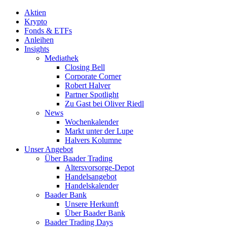
Aktien
Krypto
Fonds & ETFs
Anleihen
Insights
Mediathek
Closing Bell
Corporate Corner
Robert Halver
Partner Spotlight
Zu Gast bei Oliver Riedl
News
Wochenkalender
Markt unter der Lupe
Halvers Kolumne
Unser Angebot
Über Baader Trading
Altersvorsorge-Depot
Handelsangebot
Handelskalender
Baader Bank
Unsere Herkunft
Über Baader Bank
Baader Trading Days