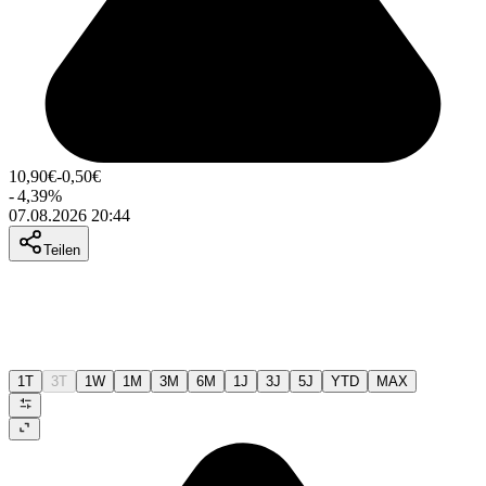
10,90
€
-0,50
€
-
4,39
%
07.08.2026 20:44
Teilen
1T
3T
1W
1M
3M
6M
1J
3J
5J
YTD
MAX