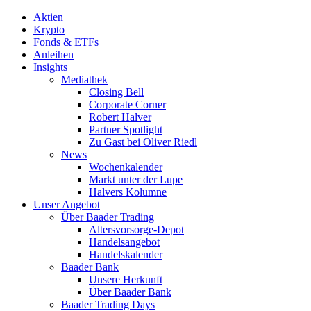
Aktien
Krypto
Fonds & ETFs
Anleihen
Insights
Mediathek
Closing Bell
Corporate Corner
Robert Halver
Partner Spotlight
Zu Gast bei Oliver Riedl
News
Wochenkalender
Markt unter der Lupe
Halvers Kolumne
Unser Angebot
Über Baader Trading
Altersvorsorge-Depot
Handelsangebot
Handelskalender
Baader Bank
Unsere Herkunft
Über Baader Bank
Baader Trading Days