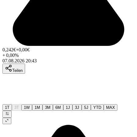
0,242
€
+0,00
€
+
0,00
%
07.08.2026 20:43
Teilen
1T
3T
1W
1M
3M
6M
1J
3J
5J
YTD
MAX