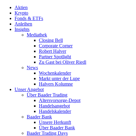
Aktien
Krypto
Fonds & ETFs
Anleihen
Insights
Mediathek
Closing Bell
Corporate Corner
Robert Halver
Partner Spotlight
Zu Gast bei Oliver Riedl
News
Wochenkalender
Markt unter der Lupe
Halvers Kolumne
Unser Angebot
Über Baader Trading
Altersvorsorge-Depot
Handelsangebot
Handelskalender
Baader Bank
Unsere Herkunft
Über Baader Bank
Baader Trading Days