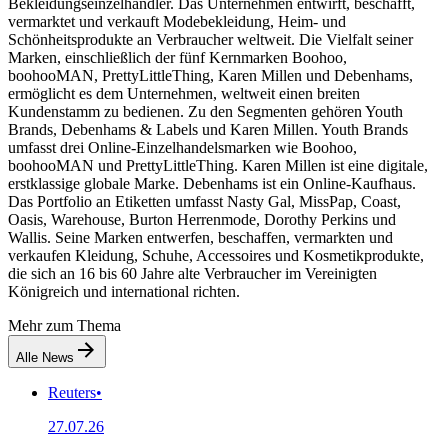
Bekleidungseinzelhändler. Das Unternehmen entwirft, beschafft,
vermarktet und verkauft Modebekleidung, Heim- und
Schönheitsprodukte an Verbraucher weltweit. Die Vielfalt seiner
Marken, einschließlich der fünf Kernmarken Boohoo,
boohooMAN, PrettyLittleThing, Karen Millen und Debenhams,
ermöglicht es dem Unternehmen, weltweit einen breiten
Kundenstamm zu bedienen. Zu den Segmenten gehören Youth
Brands, Debenhams & Labels und Karen Millen. Youth Brands
umfasst drei Online-Einzelhandelsmarken wie Boohoo,
boohooMAN und PrettyLittleThing. Karen Millen ist eine digitale,
erstklassige globale Marke. Debenhams ist ein Online-Kaufhaus.
Das Portfolio an Etiketten umfasst Nasty Gal, MissPap, Coast,
Oasis, Warehouse, Burton Herrenmode, Dorothy Perkins und
Wallis. Seine Marken entwerfen, beschaffen, vermarkten und
verkaufen Kleidung, Schuhe, Accessoires und Kosmetikprodukte,
die sich an 16 bis 60 Jahre alte Verbraucher im Vereinigten
Königreich und international richten.
Mehr zum Thema
Alle News
Reuters
•
27.07.26