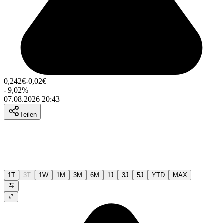
0,242
€
-0,02
€
-
9,02
%
07.08.2026 20:43
Teilen
1T
3T
1W
1M
3M
6M
1J
3J
5J
YTD
MAX