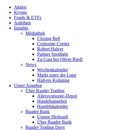
Aktien
Krypto
Fonds & ETFs
Anleihen
Insights
Mediathek
Closing Bell
Corporate Corner
Robert Halver
Partner Spotlight
Zu Gast bei Oliver Riedl
News
Wochenkalender
Markt unter der Lupe
Halvers Kolumne
Unser Angebot
Über Baader Trading
Altersvorsorge-Depot
Handelsangebot
Handelskalender
Baader Bank
Unsere Herkunft
Über Baader Bank
Baader Trading Days