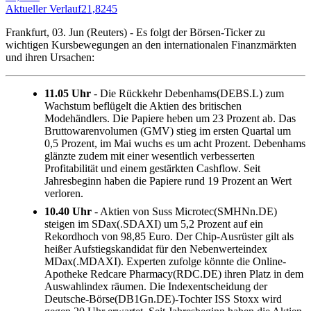
Aktueller Verlauf
21,8245
Frankfurt, 03. Jun (Reuters) - Es folgt der Börsen-Ticker zu
wichtigen Kursbewegungen an den internationalen Finanzmärkten
und ihren Ursachen:
11.05 Uhr
- Die Rückkehr Debenhams(DEBS.L) zum
Wachstum beflügelt die Aktien des britischen
Modehändlers. Die Papiere heben um 23 Prozent ab. Das
Bruttowarenvolumen (GMV) stieg im ersten Quartal um
0,5 Prozent, im Mai wuchs es um acht Prozent. Debenhams
glänzte zudem mit einer wesentlich verbesserten
Profitabilität und einem gestärkten Cashflow. Seit
Jahresbeginn haben die Papiere rund 19 Prozent an Wert
verloren.
10.40 Uhr
- Aktien von Suss Microtec(SMHNn.DE)
steigen im SDax(.SDAXI) um 5,2 Prozent auf ein
Rekordhoch von 98,85 Euro. Der Chip-Ausrüster gilt als
heißer Aufstiegskandidat für den Nebenwerteindex
MDax(.MDAXI). Experten zufolge könnte die Online-
Apotheke Redcare Pharmacy(RDC.DE) ihren Platz in dem
Auswahlindex räumen. Die Indexentscheidung der
Deutsche-Börse(DB1Gn.DE)-Tochter ISS Stoxx wird