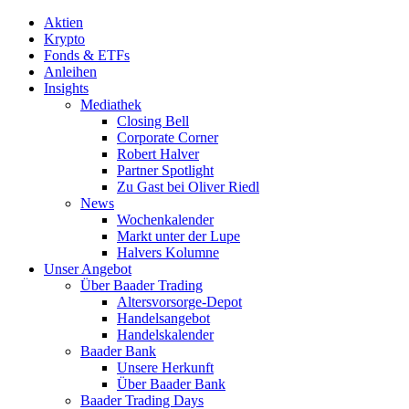
Aktien
Krypto
Fonds & ETFs
Anleihen
Insights
Mediathek
Closing Bell
Corporate Corner
Robert Halver
Partner Spotlight
Zu Gast bei Oliver Riedl
News
Wochenkalender
Markt unter der Lupe
Halvers Kolumne
Unser Angebot
Über Baader Trading
Altersvorsorge-Depot
Handelsangebot
Handelskalender
Baader Bank
Unsere Herkunft
Über Baader Bank
Baader Trading Days