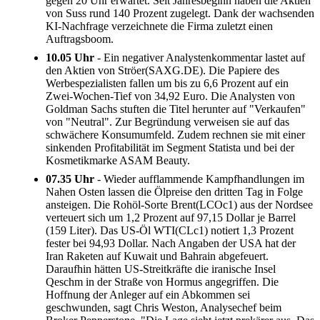
gegen 20 Uhr erwartet. Seit Jahresbeginn haben die Aktien
von Suss rund 140 Prozent zugelegt. Dank der wachsenden
KI-Nachfrage verzeichnete die Firma zuletzt einen
Auftragsboom.
10.05 Uhr
- Ein negativer Analystenkommentar lastet auf
den Aktien von Ströer(SAXG.DE). Die Papiere des
Werbespezialisten fallen um bis zu 6,6 Prozent auf ein
Zwei-Wochen-Tief von 34,92 Euro. Die Analysten von
Goldman Sachs stuften die Titel herunter auf "Verkaufen"
von "Neutral". Zur Begründung verweisen sie auf das
schwächere Konsumumfeld. Zudem rechnen sie mit einer
sinkenden Profitabilität im Segment Statista und bei der
Kosmetikmarke ASAM Beauty.
07.35 Uhr
- Wieder aufflammende Kampfhandlungen im
Nahen Osten lassen die Ölpreise den dritten Tag in Folge
ansteigen. Die Rohöl-Sorte Brent(LCOc1) aus der Nordsee
verteuert sich um 1,2 Prozent auf 97,15 Dollar je Barrel
(159 Liter). Das US-Öl WTI(CLc1) notiert 1,3 Prozent
fester bei 94,93 Dollar. Nach Angaben der USA hat der
Iran Raketen auf Kuwait und Bahrain abgefeuert.
Daraufhin hätten US-Streitkräfte die iranische Insel
Qeschm in der Straße von Hormus angegriffen. Die
Hoffnung der Anleger auf ein Abkommen sei
geschwunden, sagt Chris Weston, Analysechef beim