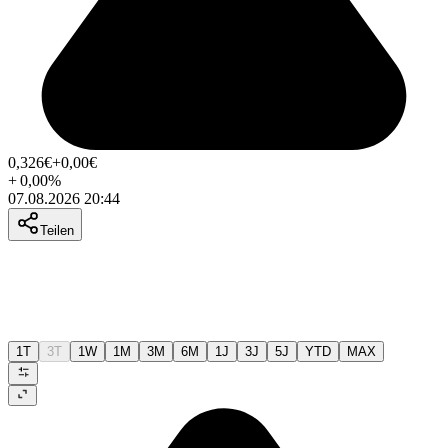
0,326
€
+0,00
€
+
0,00
%
07.08.2026 20:44
Teilen
1T
3T
1W
1M
3M
6M
1J
3J
5J
YTD
MAX