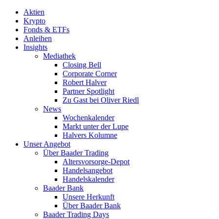
Aktien
Krypto
Fonds & ETFs
Anleihen
Insights
Mediathek
Closing Bell
Corporate Corner
Robert Halver
Partner Spotlight
Zu Gast bei Oliver Riedl
News
Wochenkalender
Markt unter der Lupe
Halvers Kolumne
Unser Angebot
Über Baader Trading
Altersvorsorge-Depot
Handelsangebot
Handelskalender
Baader Bank
Unsere Herkunft
Über Baader Bank
Baader Trading Days