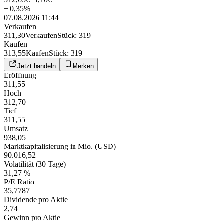
+
0,35
%
07.08.2026 11:44
Verkaufen
311,30
Verkaufen
Stück
:
319
Kaufen
313,55
Kaufen
Stück
:
319
Jetzt handeln
Merken
Eröffnung
311,55
Hoch
312,70
Tief
311,55
Umsatz
938,05
Marktkapitalisierung in Mio. (USD)
90.016,52
Volatilität (30 Tage)
31,27 %
P/E Ratio
35,7787
Dividende pro Aktie
2,74
Gewinn pro Aktie