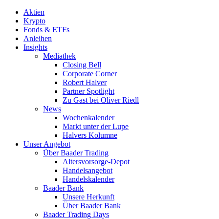
Aktien
Krypto
Fonds & ETFs
Anleihen
Insights
Mediathek
Closing Bell
Corporate Corner
Robert Halver
Partner Spotlight
Zu Gast bei Oliver Riedl
News
Wochenkalender
Markt unter der Lupe
Halvers Kolumne
Unser Angebot
Über Baader Trading
Altersvorsorge-Depot
Handelsangebot
Handelskalender
Baader Bank
Unsere Herkunft
Über Baader Bank
Baader Trading Days