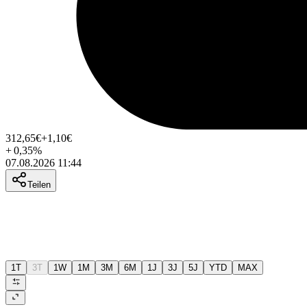
312,65
€
+1,10
€
+
0,35
%
07.08.2026 11:44
Teilen
1T
3T
1W
1M
3M
6M
1J
3J
5J
YTD
MAX