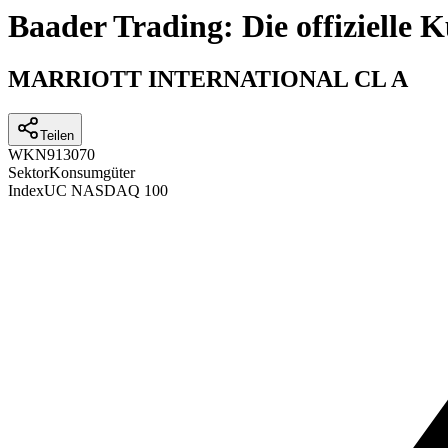
Baader Trading: Die offizielle
MARRIOTT INTERNATIONAL CL A
Teilen
WKN
913070
Sektor
Konsumgüter
Index
UC NASDAQ 100