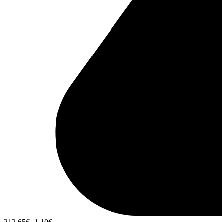
312,65
€
+1,10
€