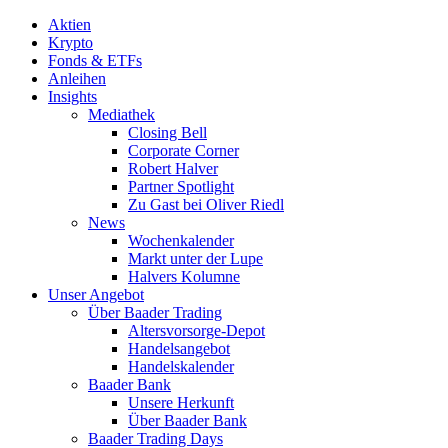
Aktien
Krypto
Fonds & ETFs
Anleihen
Insights
Mediathek
Closing Bell
Corporate Corner
Robert Halver
Partner Spotlight
Zu Gast bei Oliver Riedl
News
Wochenkalender
Markt unter der Lupe
Halvers Kolumne
Unser Angebot
Über Baader Trading
Altersvorsorge-Depot
Handelsangebot
Handelskalender
Baader Bank
Unsere Herkunft
Über Baader Bank
Baader Trading Days