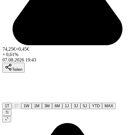
74,25
€
+0,45
€
+
0,61
%
07.08.2026 19:43
Teilen
1T
3T
1W
1M
3M
6M
1J
3J
5J
YTD
MAX