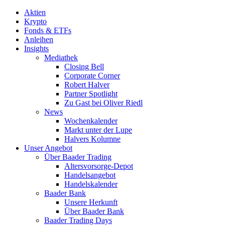
Aktien
Krypto
Fonds & ETFs
Anleihen
Insights
Mediathek
Closing Bell
Corporate Corner
Robert Halver
Partner Spotlight
Zu Gast bei Oliver Riedl
News
Wochenkalender
Markt unter der Lupe
Halvers Kolumne
Unser Angebot
Über Baader Trading
Altersvorsorge-Depot
Handelsangebot
Handelskalender
Baader Bank
Unsere Herkunft
Über Baader Bank
Baader Trading Days