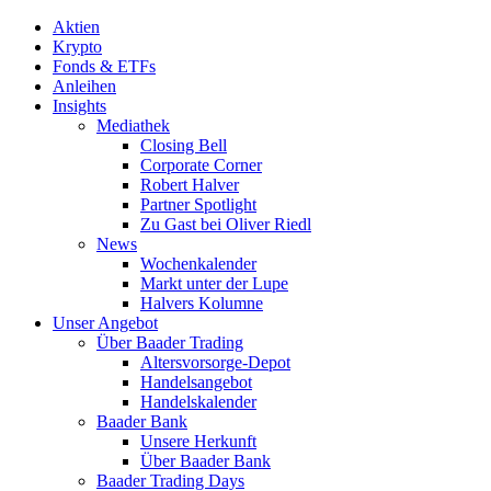
Aktien
Krypto
Fonds & ETFs
Anleihen
Insights
Mediathek
Closing Bell
Corporate Corner
Robert Halver
Partner Spotlight
Zu Gast bei Oliver Riedl
News
Wochenkalender
Markt unter der Lupe
Halvers Kolumne
Unser Angebot
Über Baader Trading
Altersvorsorge-Depot
Handelsangebot
Handelskalender
Baader Bank
Unsere Herkunft
Über Baader Bank
Baader Trading Days