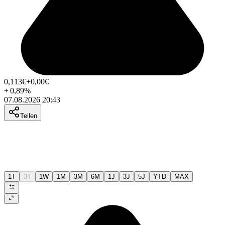
0,113
€
+0,00
€
+
0,89
%
07.08.2026 20:43
Teilen
1T
3T
1W
1M
3M
6M
1J
3J
5J
YTD
MAX