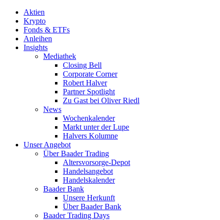
Aktien
Krypto
Fonds & ETFs
Anleihen
Insights
Mediathek
Closing Bell
Corporate Corner
Robert Halver
Partner Spotlight
Zu Gast bei Oliver Riedl
News
Wochenkalender
Markt unter der Lupe
Halvers Kolumne
Unser Angebot
Über Baader Trading
Altersvorsorge-Depot
Handelsangebot
Handelskalender
Baader Bank
Unsere Herkunft
Über Baader Bank
Baader Trading Days