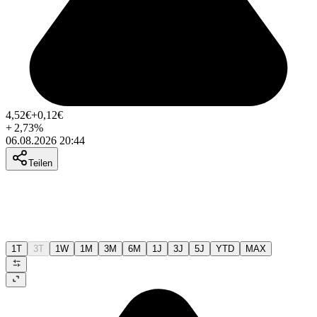
4,52
€
+0,12
€
+
2,73
%
06.08.2026 20:44
Teilen
1T
3T
1W
1M
3M
6M
1J
3J
5J
YTD
MAX