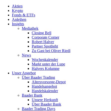
Aktien
Krypto
Fonds & ETFs
Anleihen
Insights
Mediathek
Closing Bell
Corporate Corner
Robert Halver
Partner Spotlight
Zu Gast bei Oliver Riedl
News
Wochenkalender
Markt unter der Lupe
Halvers Kolumne
Unser Angebot
Über Baader Trading
Altersvorsorge-Depot
Handelsangebot
Handelskalender
Baader Bank
Unsere Herkunft
Über Baader Bank
Baader Trading Days