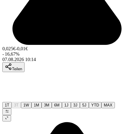
0,025
€
-0,01
€
-
16,67
%
07.08.2026 10:14
Teilen
1T
3T
1W
1M
3M
6M
1J
3J
5J
YTD
MAX